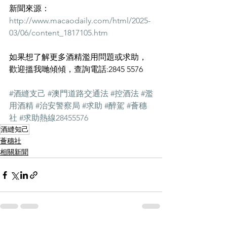
新聞來源：
http://www.macaodaily.com/html/2025-
03/06/content_1817105.htm
如果想了解更多酒精濫用問題或求助，
歡迎搵我哋傾傾，查詢電話:2845 5576
#酒縫支己
#澳門道路交通法
#控酒法
#濫
用酒精
#治安警察局
#求助
#醉駕
#薈穗
社
#求助熱線28455576
酒縫知己
薈穗社
相關新聞