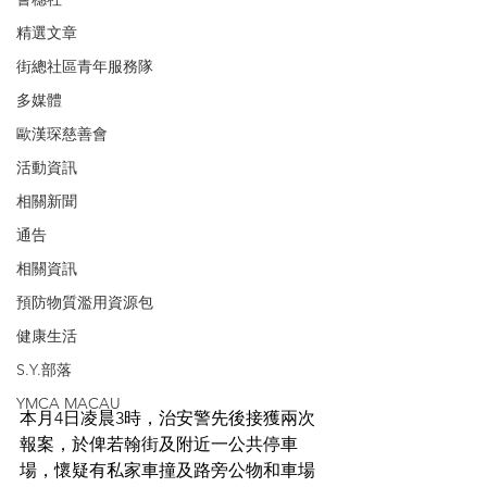
精選文章
街總社區青年服務隊
多媒體
歐漢琛慈善會
活動資訊
相關新聞
通告
相關資訊
預防物質濫用資源包
健康生活
S.Y.部落
YMCA MACAU
本月4日凌晨3時，治安警先後接獲兩次
報案，於俾若翰街及附近一公共停車
場，懷疑有私家車撞及路旁公物和車場