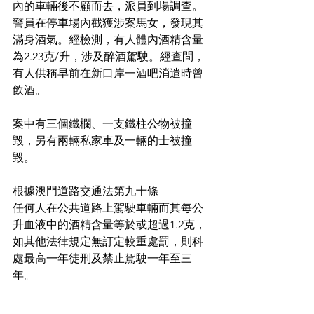
內的車輛後不顧而去，派員到場調查。
警員在停車場內截獲涉案馬女，發現其
滿身酒氣。經檢測，有人體內酒精含量
為2.23克/升，涉及醉酒駕駛。經查問，
有人供稱早前在新口岸一酒吧消遣時曾
飲酒。
案中有三個鐵欄、一支鐵柱公物被撞
毀，另有兩輛私家車及一輛的士被撞
毀。
根據澳門道路交通法第九十條
任何人在公共道路上駕駛車輛而其每公
升血液中的酒精含量等於或超過1.2克，
如其他法律規定無訂定較重處罰，則科
處最高一年徒刑及禁止駕駛一年至三
年。