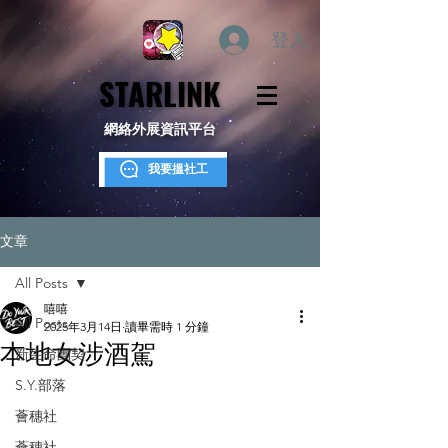
登入
STARLINK
STARLINK
網絡外展資訊平台
我要搵社工
文章
All Posts
嘻嘻
All Posts
2025年3月14日
讀畢需時 1 分鐘
本地女涉酒駕
新生命團契
S.Y.部落
薈穗社
薈穗社