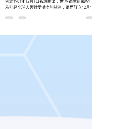
【世界愛滋病日】係點樣嚟㗎? 世界第一例愛滋病病
例於1981年12月1日被診斷出，世 界衛生組織WHO
為引起全球人民對愛滋病的關注，從而訂立12月1日
為「世界愛滋病日」。 你知道HIV和AIDS有什麼分
別嗎? 愛滋病病毒HIV指的是人類免疫缺乏病毒
(Human...