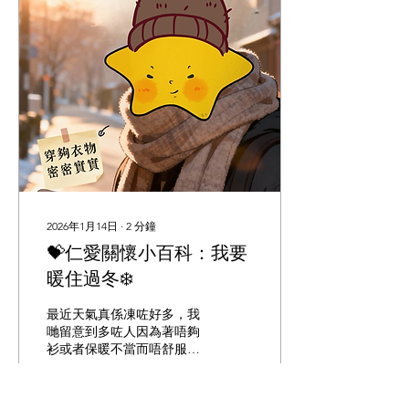
2026年1月14日
∙
2
分鐘
💝仁愛關懷小百科：我要
暖住過冬❄️
最近天氣真係凍咗好多，我
哋留意到多咗人因為著唔夠
衫或者保暖不當而唔舒服。
其實，禦寒唔係著得多就
得，關鍵在於 「做好小細
節」。