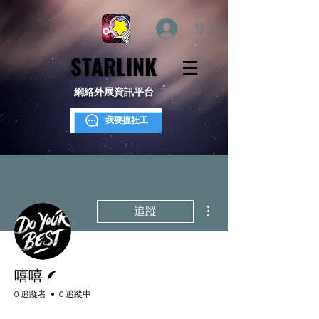
登入
STARLINK
STARLINK
網絡外展資訊平台
我要搵社工
更多動作
追蹤
作者
嘻嘻
0 追蹤者
0 追蹤中