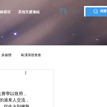
登入
我要
絡節目
其他支援連結
多媒體
歐漢琛慈善會
YMCA MACAU
比賽學以致用，
的過來人交流，
，從生火到烤熟