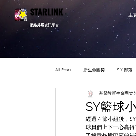
STARLINK
STARLINK
主
網絡外展資訊平台
All Posts
新生命團契
S.Y.部落
基督教新生命團契 
活動資訊
相關新聞
通告
SY籃球
經過 4 節小組後，
球員們上下一心贏得
了解毒品所帶來的禍