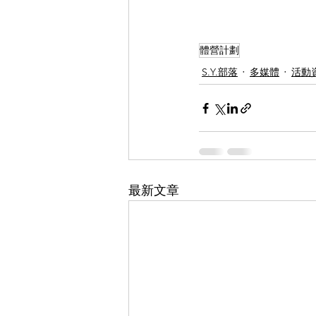
體營計劃
S.Y.部落
多媒體
活動
最新文章