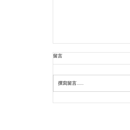
留言
撰寫留言......
新生命團契三十周年慶典系列
活動-家加油！一同更遠300＋