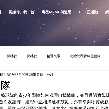
頁
認識你、我、他
毒品MEME與迷思
CILL正活動
網
薈穗社
薈穗社
精選文章
街總社區青年服務隊
澳門
2023年5月20日
讀畢需時 1 分鐘
相關資訊
預防物質濫用資源包
健康生活
S.Y.部落
小隊
SY 籃球隊的青少年學懂如何處理自我情緒，並且透過實際
首次友誼賽，過程中互相溝通和鼓勵，亦有幸與物質成癮
害。最後一起到黑沙燒烤，各青少年在整個過程相互合作