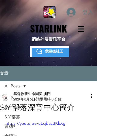
登入
STARLINK
STARLINK
網絡外展資訊平台
我要搵社工
文章
All Posts
基督教新生命團契 澳門
All Posts
2024年8月6日
讀畢需時 0 分鐘
S.Y.部落深宵中心簡介
新生命團契
S.Y.部落
https://youtu.be/uEqbczBKkXg
薈穗社
薈穗社