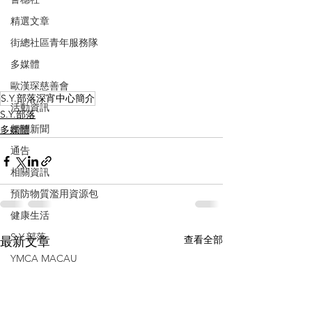
精選文章
街總社區青年服務隊
多媒體
歐漢琛慈善會
S.Y.部落深宵中心簡介
活動資訊
S.Y.部落
相關新聞
多媒體
通告
相關資訊
預防物質濫用資源包
健康生活
S.Y.部落
查看全部
最新文章
YMCA MACAU