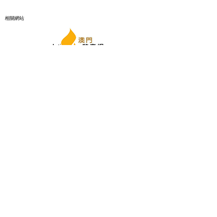
​相關網站
管理單位
​網頁：
www.newlife.org.mo
電話：+853
2847 0802
/
+853 2847 0803
​地址：澳門青洲新馬路青洲社屋青雅樓A