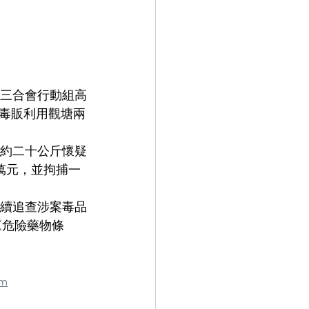
反三合會行動組高
毒販利用觀塘兩
獲約二十公斤懷疑
萬元，並拘捕一
繼續追查涉案毒品
《危險藥物條
tm