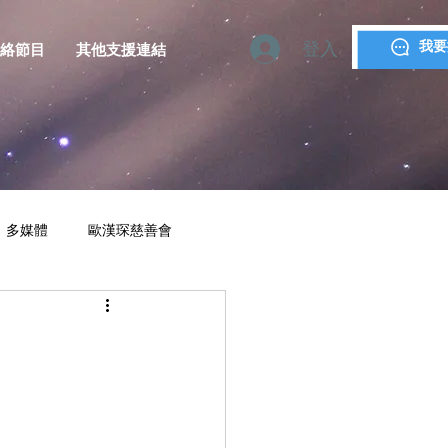
登入
我要
絡節目
其他支援連結
多媒體
歐漢琛慈善會
YMCA MACAU