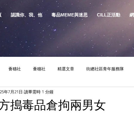
頁
認識你、我、他
毒品MEME與迷思
CILL正活動
網
薈穗社
薈穗社
精選文章
街總社區青年服務隊
025年7月21日
讀畢需時 1 分鐘
相關資訊
預防物質濫用資源包
健康生活
S.Y.部落
方搗毒品倉拘兩男女