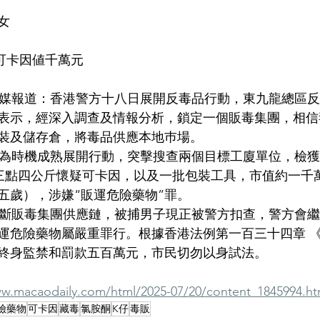
女
仔可卡因値千萬元
】據港媒報道：香港警方十八日展開反毒品行動，東九龍總區
表示，經深入調查及情報分析，鎖定一個販毒集團，相信
裝及儲存倉，將毒品供應本地巿場。
警方認為時機成熟展開行動，突擊搜查兩個目標工廈單位，檢
三點四公斤懷疑可卡因，以及一批包裝工具，市值約一千
五歲），涉嫌“販運危險藥物”罪。
成功切斷販毒集團供應鏈，被捕男子現正被警方扣查，警方會
運危險藥物屬嚴重罪行。根據香港法例第一百三十四章 
終身監禁和罰款五百萬元，市民切勿以身試法。
ww.macaodaily.com/html/2025-07/20/content_1845994.h
險藥物
可卡因
藏毒
氯胺酮
K仔
毒販