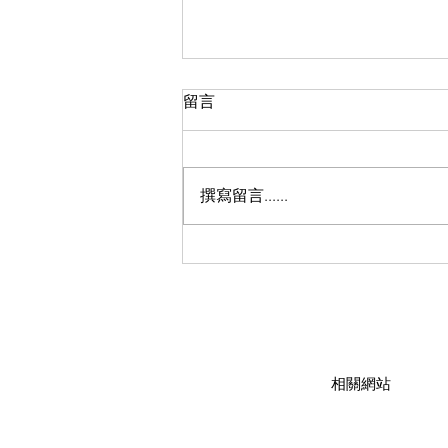
留言
撰寫留言......
六旬菲婦涉向同鄉售冰毒被捕
​相關網站