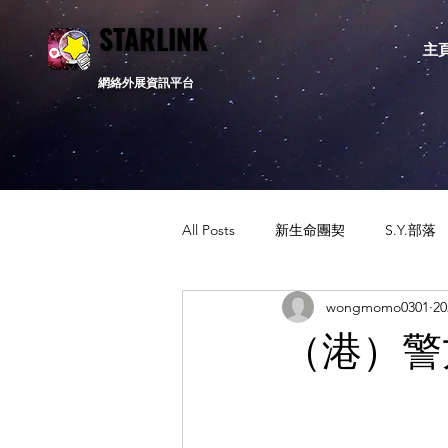
STARLINK
STARLINK
主
網絡外展資訊平台
All Posts
新生命團契
S.Y.部落
wongmomo0301
2
活動資訊
相關新聞
通告
（港）警