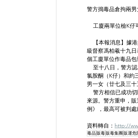
警方搗毒品倉拘兩男
    工廈兩單位檢K
    【本報消息
級督察馮柏羲十九日
個工廈單位作毒品包
    至十八日，
氯胺酮（K仔）和約
男一女（廿七及三十
    警方相信已
來源。警方重申，販
例》，最高可被判處
資料轉自：
http://w
毒品
販毒
販毒集團
販運危