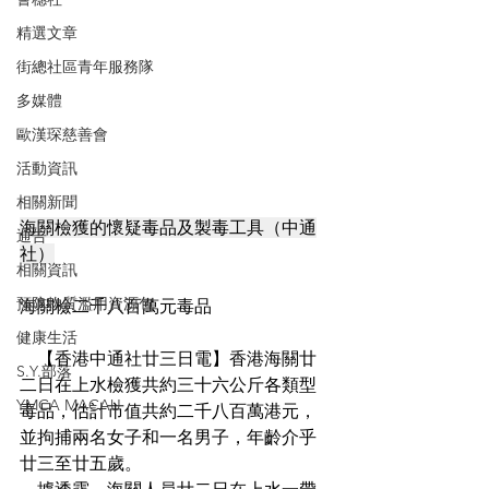
精選文章
街總社區青年服務隊
多媒體
歐漢琛慈善會
活動資訊
相關新聞
海關檢獲的懷疑毒品及製毒工具（中通
通告
社）
相關資訊
預防物質濫用資源包
海關檢二千八百萬元毒品
健康生活
    【香港中通社廿三日電】香港海關廿
S.Y.部落
二日在上水檢獲共約三十六公斤各類型
YMCA MACAU
毒品，估計市值共約二千八百萬港元，
並拘捕兩名女子和一名男子，年齡介乎
廿三至廿五歲。