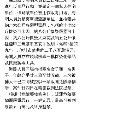
    據透露，海關人員廿二日在上水一帶
進行反毒品行動，並鎖定一個私人住宅
單位，懷疑該單位被用作販毒用途。海
關人員於是突擊搜查該單位，並檢獲共
約卅六公斤各類型毒品，包括約十七公
斤懷疑可卡因、約八公斤懷疑霹靂可卡
因、約六公斤懷疑大麻花及約五公斤懷
疑亞甲二氧基甲基安非他明（俗稱“搖頭
丸”），估計市值共約二千八百萬港元。
海關人員亦在現場檢獲一批懷疑化學品
及懷疑製毒工具。
    海關人員即場拘捕兩名女子和一名男
子，年齡介乎廿三歲至廿五歲。三名被
捕人士已共同被控以一項販運危險藥物
罪，案件廿四日在粉嶺裁判法院提堂。
    根據《危險藥物條例》，販運危險藥
物屬嚴重罪行，一經定罪，最高可被判
罰款五百萬元及終身監禁。