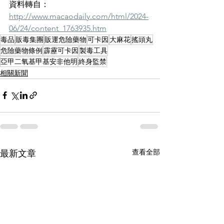
資料轉自：
http://www.macaodaily.com/html/2024-
06/24/content_1763935.htm
毒品
販毒集團
販運危險藥物
可卡因
大麻花
搖頭丸
危險藥物條例
霹靂可卡因
製毒工具
亞甲二氧基甲基安非他明
終身監禁
相關新聞
查看全部
最新文章