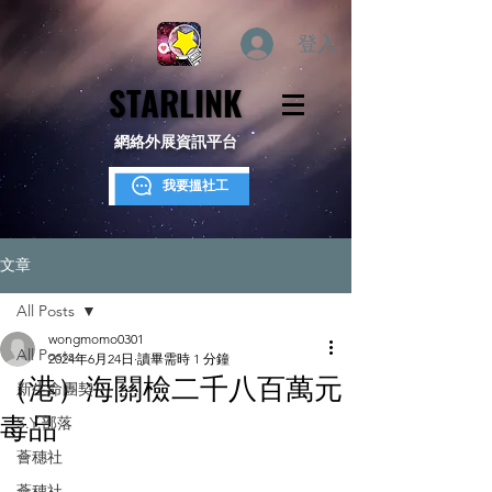
登入
STARLINK
STARLINK
網絡外展資訊平台
我要搵社工
文章
All Posts
wongmomo0301
All Posts
2024年6月24日
讀畢需時 1 分鐘
（港）海關檢二千八百萬元
新生命團契
毒品
S.Y.部落
薈穗社
薈穗社