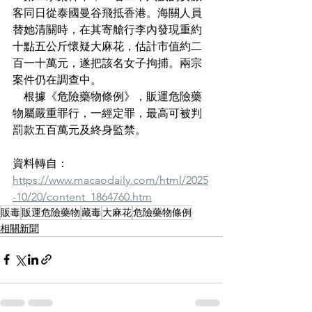
客同日從泰國曼谷飛抵香港。海關人員
替她清關時，在其寄艙行李內發現重約
十點五公斤懷疑大麻花，估計市值約二
百一十萬元，遂把該名女子拘捕。兩宗
案件仍在調查中。
    根據《危險藥物條例》，販運危險藥
物屬嚴重罪行，一經定罪，最高可被判
罰款五百萬元及終身監禁。
資料轉自：
https://www.macaodaily.com/html/2025
-10/20/content_1864760.htm
販毒
販運危險藥物
藏毒
大麻花
危險藥物條例
相關新聞