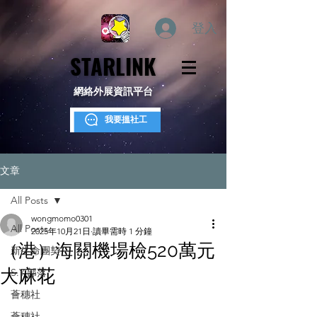
登入
STARLINK
STARLINK
網絡外展資訊平台
我要搵社工
文章
All Posts
wongmomo0301
All Posts
2025年10月21日
讀畢需時 1 分鐘
（港）海關機場檢520萬元
新生命團契
大麻花
S.Y.部落
薈穗社
薈穗社