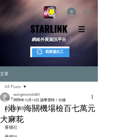
登入
STARLINK
STARLINK
網絡外展資訊平台
我要搵社工
文章
All Posts
wongmomo0301
All Posts
2025年10月14日
讀畢需時 1 分鐘
（港）海關機場檢百七萬元
新生命團契
大麻花
S.Y.部落
薈穗社
薈穗社