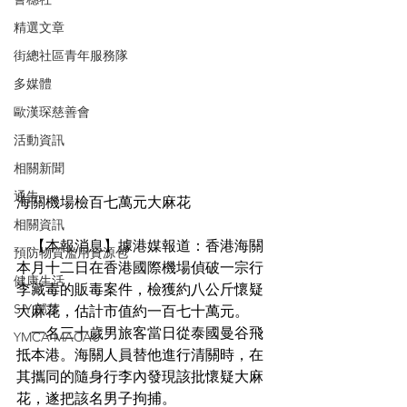
精選文章
街總社區青年服務隊
多媒體
歐漢琛慈善會
活動資訊
相關新聞
通告
海關機場檢百七萬元大麻花
相關資訊
    【本報消息】據港媒報道：香港海關
預防物質濫用資源包
本月十二日在香港國際機場偵破一宗行
健康生活
李藏毒的販毒案件，檢獲約八公斤懷疑
S.Y.部落
大麻花，估計市值約一百七十萬元。
    一名三十歲男旅客當日從泰國曼谷飛
YMCA MACAU
抵本港。海關人員替他進行清關時，在
其攜同的隨身行李內發現該批懷疑大麻
花，遂把該名男子拘捕。