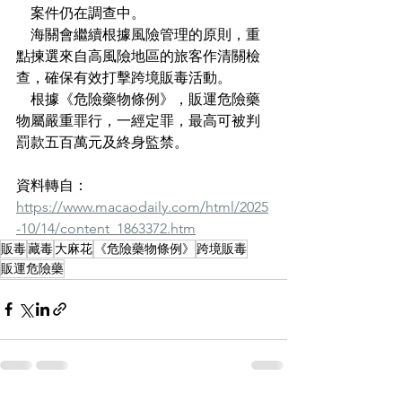
    案件仍在調查中。
    海關會繼續根據風險管理的原則，重
點揀選來自高風險地區的旅客作清關檢
查，確保有效打擊跨境販毒活動。
    根據《危險藥物條例》，販運危險藥
物屬嚴重罪行，一經定罪，最高可被判
罰款五百萬元及終身監禁。
資料轉自：
https://www.macaodaily.com/html/2025
-10/14/content_1863372.htm
販毒
藏毒
大麻花
《危險藥物條例》
跨境販毒
販運危險藥