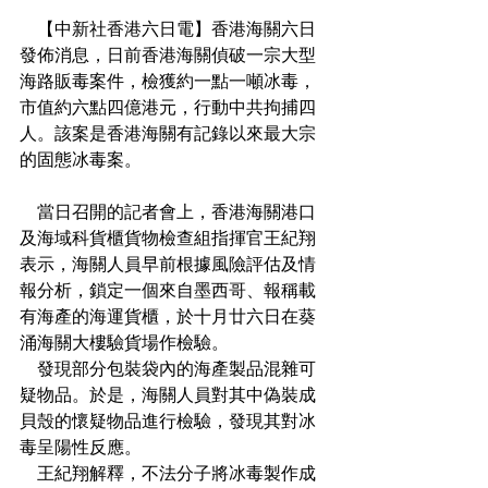
    【中新社香港六日電】香港海關六日
發佈消息，日前香港海關偵破一宗大型
海路販毒案件，檢獲約一點一噸冰毒，
市值約六點四億港元，行動中共拘捕四
人。該案是香港海關有記錄以來最大宗
的固態冰毒案。
    當日召開的記者會上，香港海關港口
及海域科貨櫃貨物檢查組指揮官王紀翔
表示，海關人員早前根據風險評估及情
報分析，鎖定一個來自墨西哥、報稱載
有海產的海運貨櫃，於十月廿六日在葵
涌海關大樓驗貨場作檢驗。
    發現部分包裝袋內的海產製品混雜可
疑物品。於是，海關人員對其中偽裝成
貝殼的懷疑物品進行檢驗，發現其對冰
毒呈陽性反應。
    王紀翔解釋，不法分子將冰毒製作成