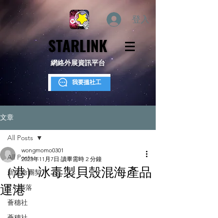
登入
STARLINK
STARLINK
網絡外展資訊平台
我要搵社工
文章
All Posts
wongmomo0301
All Posts
2023年11月7日
讀畢需時 2 分鐘
（港）冰毒製貝殼混海產品
新生命團契
運港
S.Y.部落
薈穗社
薈穗社