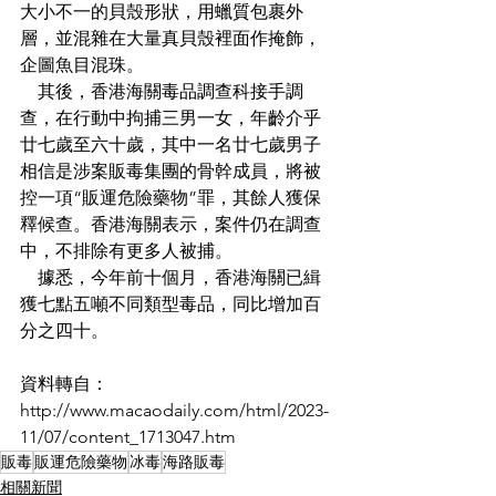
大小不一的貝殼形狀，用蠟質包裹外
層，並混雜在大量真貝殼裡面作掩飾，
企圖魚目混珠。
    其後，香港海關毒品調查科接手調
查，在行動中拘捕三男一女，年齡介乎
廿七歲至六十歲，其中一名廿七歲男子
相信是涉案販毒集團的骨幹成員，將被
控一項“販運危險藥物”罪，其餘人獲保
釋候查。香港海關表示，案件仍在調查
中，不排除有更多人被捕。
    據悉，今年前十個月，香港海關已緝
獲七點五噸不同類型毒品，同比增加百
分之四十。
資料轉自：
http://www.macaodaily.com/html/2023-
11/07/content_1713047.htm
販毒
販運危險藥物
冰毒
海路販毒
相關新聞