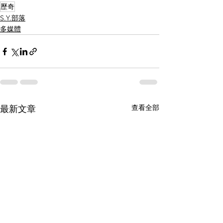
歷奇
S.Y.部落
多媒體
查看全部
最新文章