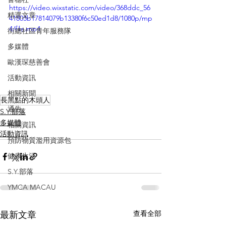
https://video.wixstatic.com/video/368ddc_56
精選文章
41803b17814079b13380f6c50ed1d8/1080p/mp
4/file.mp4
街總社區青年服務隊
多媒體
歐漢琛慈善會
活動資訊
相關新聞
長黑點的木頭人
通告
S.Y.部落
多媒體
相關資訊
活動資訊
預防物質濫用資源包
健康生活
S.Y.部落
YMCA MACAU
查看全部
最新文章