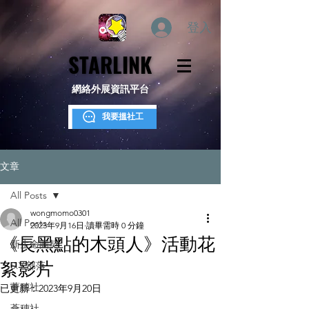
登入
STARLINK
STARLINK
網絡外展資訊平台
我要搵社工
文章
All Posts
wongmomo0301
All Posts
2023年9月16日
讀畢需時 0 分鐘
《長黑點的木頭人》活動花
新生命團契
絮影片
S.Y.部落
薈穗社
已更新：
2023年9月20日
薈穗社