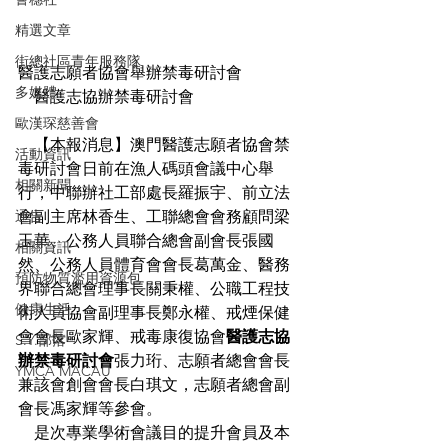
精選文章
街總社區青年服務隊
醫護志願者協會舉辦禁毒研討會
多媒體
    醫護志協辦禁毒研討會
歐漢琛慈善會
    【本報消息】澳門醫護志願者協會禁
活動資訊
毒研討會日前在漁人碼頭會議中心舉
相關新聞
行，中聯辦社工部處長羅振宇、前立法
通告
會副主席林香生、工聯總會會務顧問梁
玉華、公務人員聯合總會副會長張國
相關資訊
然、公務人員體育會會長葛萬金、醫務
預防物質濫用資源包
界聯合總會理事長關秉權、公職工程技
健康生活
術人員協會副理事長鄭永權、戒煙保健
會會長歐家輝、戒毒康復協會
醫護志協
S.Y.部落
辦禁毒研討會
張力珩、志願者總會會長
YMCA MACAU
兼該會創會會長白琪文，志願者總會副
會長馮家輝等參會。
    是次專業學術會議目的提升會員及本