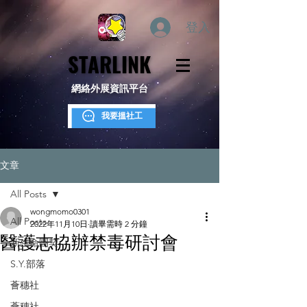
登入
STARLINK
STARLINK
網絡外展資訊平台
我要搵社工
文章
All Posts
wongmomo0301
All Posts
2022年11月10日
讀畢需時 2 分鐘
醫護志協辦禁毒研討會
新生命團契
S.Y.部落
薈穗社
薈穗社