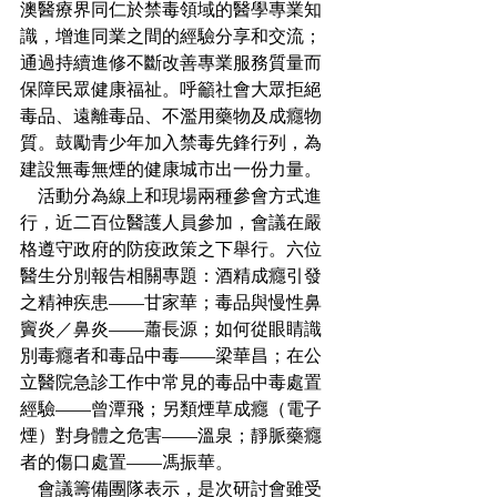
澳醫療界同仁於禁毒領域的醫學專業知
識，增進同業之間的經驗分享和交流；
通過持續進修不斷改善專業服務質量而
保障民眾健康福祉。呼籲社會大眾拒絕
毒品、遠離毒品、不濫用藥物及成癮物
質。鼓勵青少年加入禁毒先鋒行列，為
建設無毒無煙的健康城市出一份力量。
    活動分為線上和現場兩種參會方式進
行，近二百位醫護人員參加，會議在嚴
格遵守政府的防疫政策之下舉行。六位
醫生分別報告相關專題：酒精成癮引發
之精神疾患——甘家華；毒品與慢性鼻
竇炎／鼻炎——蕭長源；如何從眼睛識
別毒癮者和毒品中毒——梁華昌；在公
立醫院急診工作中常見的毒品中毒處置
經驗——曾潭飛；另類煙草成癮（電子
煙）對身體之危害——溫泉；靜脈藥癮
者的傷口處置——馮振華。
    會議籌備團隊表示，是次研討會雖受