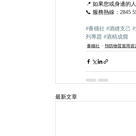
📍 如果您或身邊的
📞 服務熱線：2845 5
#薈穗社
#酒縫支己
列專題
#酒精成癮
薈穗社
預防物質濫用資
最新文章