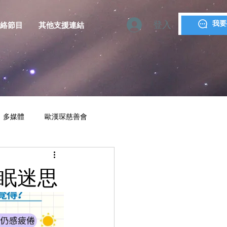
登入
我要
絡節目
其他支援連結
多媒體
歐漢琛慈善會
YMCA MACAU
助眠迷思