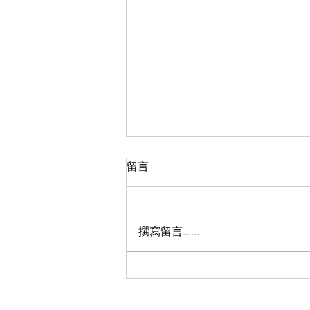
留言
撰寫留言......
新生命團契三十周年慶典系列
活動-家加油！一同更遠300＋