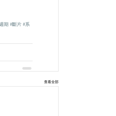
眠週期
#斷片
#系
查看全部