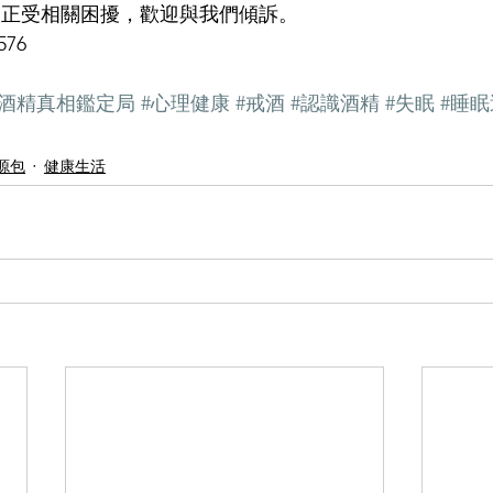
人正受相關困擾，歡迎與我們傾訴。 
576
#酒精真相鑑定局
#心理健康
#戒酒
#認識酒精
#失眠
#睡
源包
健康生活