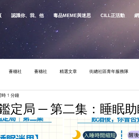
頁
認識你、我、他
毒品MEME與迷思
CILL正活動
網
薈穗社
薈穗社
精選文章
街總社區青年服務隊
時 1 分鐘
相關資訊
預防物質濫用資源包
健康生活
S.Y.部落
鑑定局 ─ 第二集：睡眠