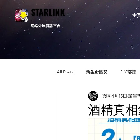
STARLINK
STARLINK
主
網絡外展資訊平台
All Posts
新生命團契
S.Y.部落
嘻嘻
4月15日
讀畢需
活動資訊
相關新聞
通告
酒精真相