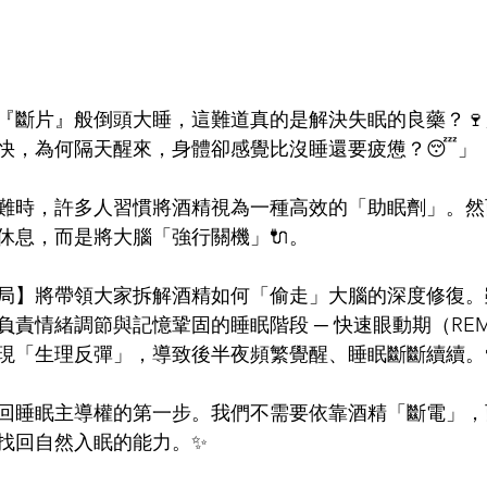
『斷片』般倒頭大睡，這難道真的是解決失眠的良藥？🍷
快，為何隔天醒來，身體卻感覺比沒睡還要疲憊？😴」
難時，許多人習慣將酒精視為一種高效的「助眠劑」。然
休息，而是將大腦「強行關機」🔌。
局】將帶領大家拆解酒精如何「偷走」大腦的深度修復。
負責情緒調節與記憶鞏固的睡眠階段 ─ 快速眼動期（RE
現「生理反彈」，導致後半夜頻繁覺醒、睡眠斷斷續續。
回睡眠主導權的第一步。我們不需要依靠酒精「斷電」，
找回自然入眠的能力。✨