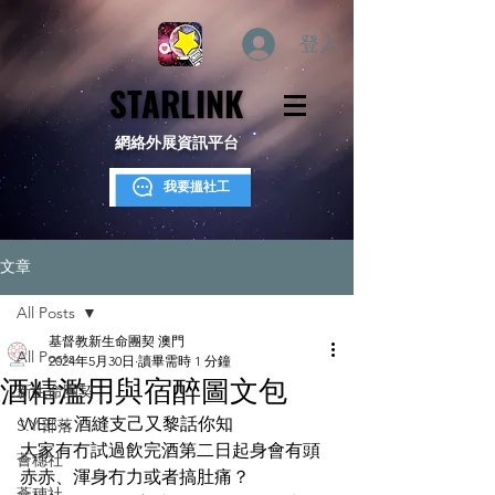
登入
STARLINK
STARLINK
網絡外展資訊平台
我要搵社工
文章
All Posts
基督教新生命團契 澳門
All Posts
2024年5月30日
讀畢需時 1 分鐘
酒精濫用與宿醉圖文包
新生命團契
WEE～酒縫支己又黎話你知
S.Y.部落
大家有冇試過飲完酒第二日起身會有頭
薈穗社
赤赤、渾身冇力或者搞肚痛？
薈穗社