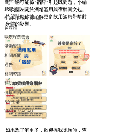
呢一啲可能係“宿醉”引起既問題，小編
精選文章
今次整左關於酒精濫用與宿醉圖文包。
希望幫助你地了解更多飲用酒精帶黎對
街總社區青年服務隊
身體的影響。
多媒體
歐漢琛慈善會
活動資訊
相關新聞
通告
相關資訊
預防物質濫用資源包
健康生活
S.Y.部落
YMCA MACAU
如果想了解更多，歡迎搵我哋傾傾，查