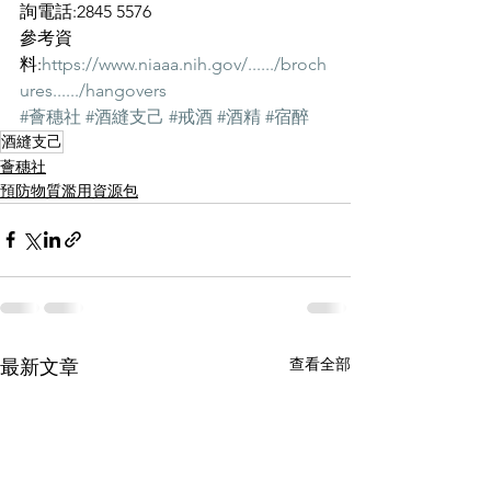
詢電話:2845 5576
參考資
料:
https://www.niaaa.nih.gov/....../broch
ures....../hangovers
#薈穗社
#酒縫支己
#戒酒
#酒精
#宿醉
酒縫支己
薈穗社
預防物質濫用資源包
查看全部
最新文章