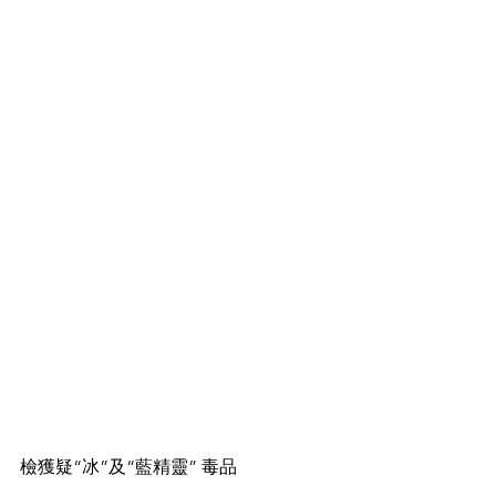
檢獲疑“冰”及“藍精靈” 毒品