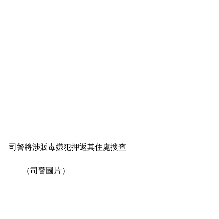
司警將涉販毒嫌犯押返其住處搜查 
       （司警圖片）