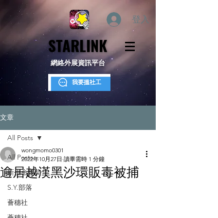
登入
STARLINK
STARLINK
網絡外展資訊平台
我要搵社工
文章
All Posts
wongmomo0301
All Posts
2022年10月27日
讀畢需時 1 分鐘
逾居越漢黑沙環販毒被捕
新生命團契
S.Y.部落
薈穗社
薈穗社