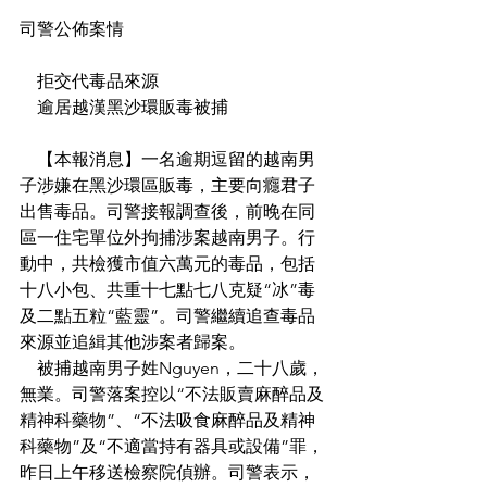
司警公佈案情
    拒交代毒品來源
    逾居越漢黑沙環販毒被捕
    【本報消息】一名逾期逗留的越南男
子涉嫌在黑沙環區販毒，主要向癮君子
出售毒品。司警接報調查後，前晚在同
區一住宅單位外拘捕涉案越南男子。行
動中，共檢獲市值六萬元的毒品，包括
十八小包、共重十七點七八克疑“冰”毒
及二點五粒“藍靈”。司警繼續追查毒品
來源並追緝其他涉案者歸案。
    被捕越南男子姓Nguyen，二十八歲，
無業。司警落案控以“不法販賣麻醉品及
精神科藥物”、“不法吸食麻醉品及精神
科藥物”及“不適當持有器具或設備”罪，
昨日上午移送檢察院偵辦。司警表示，