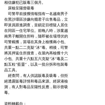
相信嫌犯已販毒三個月。
    尿檢呈陽曾吸毒
    司警早前接獲情報指有一名越南男子
在黑沙環區涉嫌向癮君子出售毒品，立
即派員跟進調查，並鎖定目標疑人居住
在同區一住宅單位。前晚八時，涉案越
南男子離開住所時，隨即被在場埋伏的
司警截獲，當場在其身上檢獲兩小包、
共重一點二二克疑“冰”毒。稍後，司警
將其押返住所搜查，在屋內再檢獲十六
小包、共重十六點五六克疑“冰”毒及二
點五粒“藍靈”，以及一批分拆和包裝毒
品工具。
    經查問，有人供認販毒及吸毒，但拒
絕透露販毒詳情和毒品來源。經尿液檢
測，有人對毒品呈陽性反應，顯示曾吸
毒。
資料轉載自：