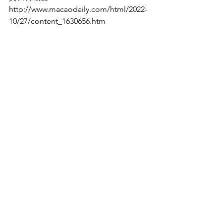
http://www.macaodaily.com/html/2022-
10/27/content_1630656.htm
毒品
販毒
吸毒
冰
藍精靈
販賣麻醉品及精神科藥物
不法吸食麻醉品及精神科藥物
不適當持有器具或設備
相關新聞
查看全部
最新文章