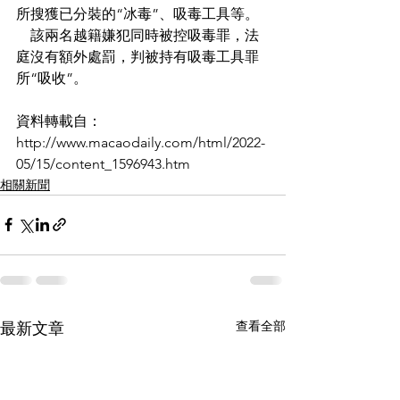
所搜獲已分裝的“冰毒”、吸毒工具等。
    該兩名越籍嫌犯同時被控吸毒罪，法
庭沒有額外處罰，判被持有吸毒工具罪
所“吸收”。
資料轉載自：
http://www.macaodaily.com/html/2022-
05/15/content_1596943.htm
相關新聞
查看全部
最新文章