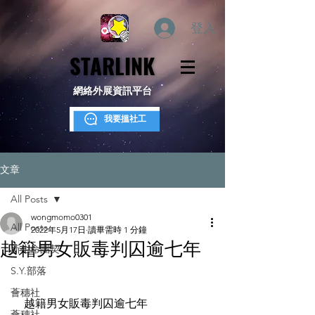
登入
STARLINK
STARLINK
網絡外展資訊平台
我要搵社工
文章
All Posts
wongmomo0301
All Posts
2022年5月17日
讀畢需時 1 分鐘
越籍男女販毒判囚逾七年
新生命團契
S.Y.部落
薈穗社
    越籍男女販毒判囚逾七年
薈穗社