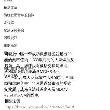
精選文章
街總社區青年服務隊
多媒體
歐漢琛慈善會
活動資訊
相關新聞
通告
司警於中區一帶成功截獲疑犯並起出23
支合共市值約11,000澳門元的大麻煙油及
相關資訊
包裝工具，涉嫌販毒被移交檢院跟進。
預防物質濫用資源包
經檢驗後發現煙油含MDMB-4en-
健康生活
PINACA合成大麻新精神活性物質，相關
成份已納入去年11月通過禁毒法的受管
S.Y.部落
制物質，成為立法後首宗涉及MDMB-
YMCA MACAU
4en-PINACA的案件。
相關法例：
https://bo.io.gov.mo/bo/i/2023/47/lei18