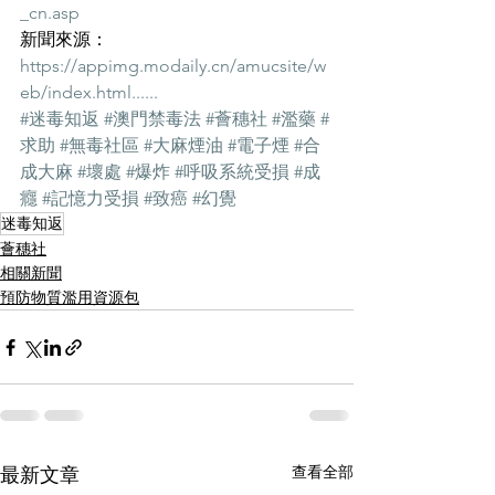
_cn.asp
新聞來源：
https://appimg.modaily.cn/amucsite/w
eb/index.html
......
#迷毒知返
#澳門禁毒法
#薈穗社
#濫藥
#
求助
#無毒社區
#大麻煙油
#電子煙
#合
成大麻
#壞處
#爆炸
#呼吸系統受損
#成
癮
#記憶力受損
#致癌
#幻覺
迷毒知返
薈穗社
相關新聞
預防物質濫用資源包
查看全部
最新文章