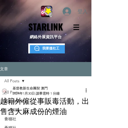
登入
STARLINK
STARLINK
網絡外展資訊平台
我要搵社工
文章
All Posts
基督教新生命團契 澳門
All Posts
2024年1月30日
讀畢需時 1 分鐘
越籍外僱從事販毒活動，出
新生命團契
售含大麻成份的煙油
S.Y.部落
薈穗社
薈穗社