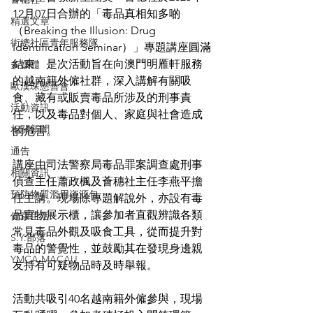
12月07日合辦的「毒品真相知多啲
精選文章
（Breaking the Illusion: Drug 
街總社區青年服務隊
Identification Seminar）」專題講座圓滿
結束。是次活動旨在向澳門明雁軒服務
多媒體
的越南籍外僱社群，深入講解有關吸
歐漢琛慈善會
食、藏有或販賣毒品所涉及的刑事責
活動資訊
任，以及毒品對個人、家庭與社會造成
相關新聞
的危害。
通告
講座由司法警察局毒品罪案調查處刑事
相關資訊
偵查主任蕭政楓及薈穗社主任李燕平擔
預防物質濫用資源包
任主講。現場除專題解說外，亦設有毒
品實物展示櫃，讓參加者直觀辨識各類
健康生活
常見毒品外觀及吸食工具，從而提升對
S.Y.部落
毒品的警覺性，並鼓勵其在發現身邊親
YMCA MACAU
友持有可疑物品時及時舉報。
活動共吸引40名越南籍外僱參與，現場