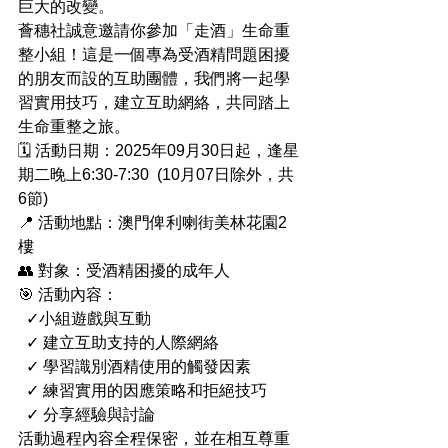
巨大的改變。
薈穗社誠意邀請你參加「走酒」生命重
整小組！這是一個專為受酒精問題困擾
的朋友而設的互助團體，我們將一起學
習實用技巧，建立互助網絡，共同踏上
生命重整之旅。
🗓️ 活動日期：2025年09月30日起，逢星
期二晚上6:30-7:30  (10月07日除外，共
6節)
📍 活動地點：澳門俾利喇街美林花園2
樓  
👥 對象：受酒精困擾的成年人
🎯 活動內容：
  ✓小組遊戲與互動
  ✓ 建立互助支持的人際網絡
  ✓ 學習識別酒精使用的觸發因素
  ✓ 練習實用的因應策略和拒絕技巧
  ✓ 分享經驗與討論
活動過程內容全程保密，並在相互尊重