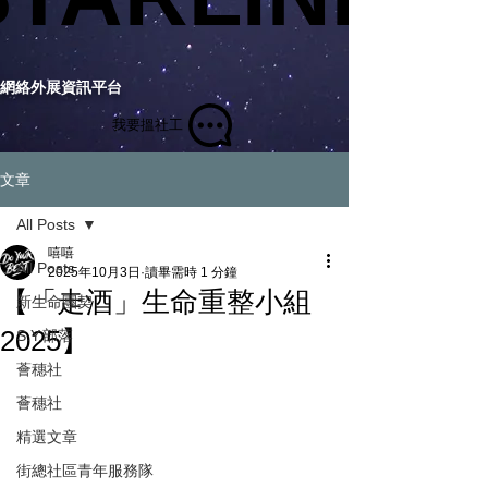
網絡外展資訊平台
我要搵社工
文章
All Posts
嘻嘻
All Posts
2025年10月3日
讀畢需時 1 分鐘
【「走酒」生命重整小組
新生命團契
2025】
S.Y.部落
薈穗社
薈穗社
精選文章
街總社區青年服務隊