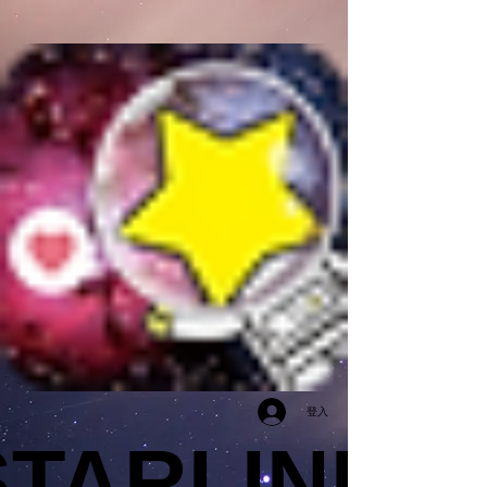
登入
STARLINK
STARLINK