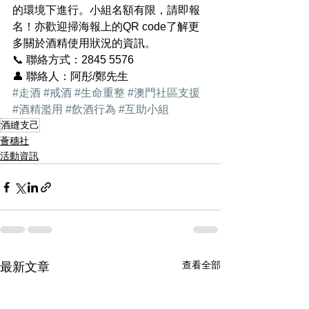
的環境下進行。小組名額有限，請即報
名！亦歡迎掃海報上的QR code了解更
多關於酒精使用狀況的資訊。
📞 聯絡方式：2845 5576
👤 聯絡人：阿彤/鄭先生
#走酒
#戒酒
#生命重整
#澳門社區支援
#酒精濫用
#飲酒行為
#互助小組
酒縫支己
薈穗社
活動資訊
查看全部
最新文章