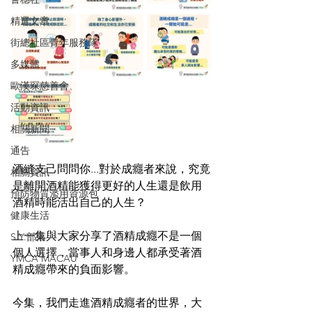
精選文章
街總社區青年服務隊
多媒體
歐漢琛慈善會
活動資訊
相關新聞
通告
酒縫支己問問你...對於成癮者來說，究竟
相關資訊
是離開酒精能獲得更好的人生還是飲用
預防物質濫用資源包
酒精時能活出自己的人生？
健康生活
上一集與大家分享了酒精成癮不是一個
S.Y.部落
個人選擇，當事人和身邊人都承受著酒
YMCA MACAU
精成癮帶來的負面影響。
今集，我們走進酒精成癮者的世界，大