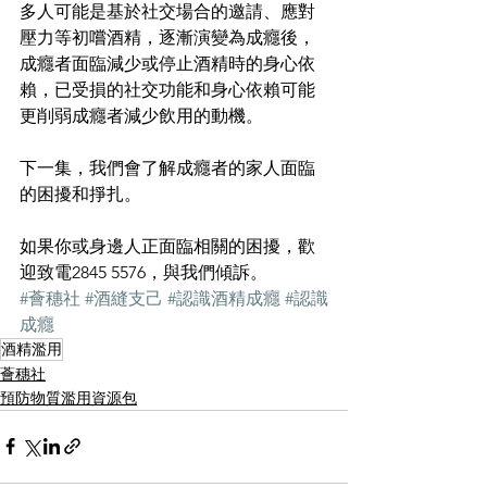
多人可能是基於社交場合的邀請、應對
壓力等初嚐酒精，逐漸演變為成癮後，
成癮者面臨減少或停止酒精時的身心依
賴，已受損的社交功能和身心依賴可能
更削弱成癮者減少飲用的動機。
下一集，我們會了解成癮者的家人面臨
的困擾和掙扎。
如果你或身邊人正面臨相關的困擾，歡
迎致電2845 5576，與我們傾訴。
#薈穗社
#酒縫支己
#認識酒精成癮
#認識
成癮
酒精濫用
薈穗社
預防物質濫用資源包