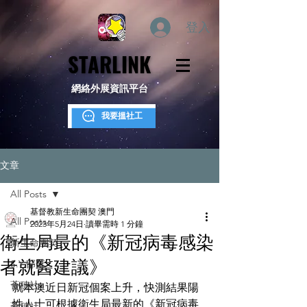
登入
STARLINK
STARLINK
網絡外展資訊平台
我要搵社工
文章
All Posts
基督教新生命團契 澳門
All Posts
2023年5月24日
讀畢需時 1 分鐘
衛生局最的《新冠病毒感染
新生命團契
者就醫建議》
S.Y.部落
薈穗社
就本澳近日新冠個案上升，快測結果陽
性人士可根據衛生局最新的
《新冠病毒
薈穗社