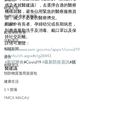
感染者就醫建議》，去選擇合適的醫療
精選文章
機構就醫，避免佔用緊急的醫療服務資
街總社區青年服務隊
源，減少不必要的醫療擠兌。
而家中有長者、孕婦幼兒或長期病患，
多媒體
則應盡量勤洗手及消毒、戴口罩以及保
歐漢琛慈善會
持社交距離。
活動資訊
詳情可瀏覽：
相關新聞
https://www.ssm.gov.mo/apps1/covid19
Infinfo/ch.aspx#clg26443
通告
#新冠肺炎
#Covid19 
#最新防疫資訊
#就
相關資訊
醫建議
預防物質濫用資源包
健康生活
S.Y.部落
YMCA MACAU