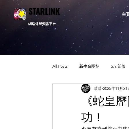
STARLINK
STARLINK
主
網絡外展資訊平台
All Posts
新生命團契
S.Y.部落
嘻嘻
2025年11月21
活動資訊
相關新聞
通告
《蛇皇歷
功！