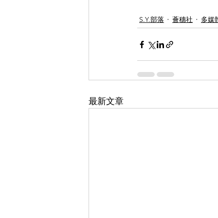
S.Y.部落
薈穗社
多媒
最新文章