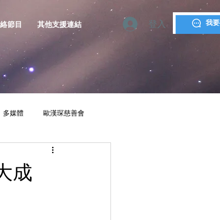
登入
我要
絡節目
其他支援連結
多媒體
歐漢琛慈善會
YMCA MACAU
大成