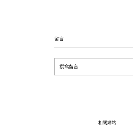
留言
撰寫留言......
新生命團契三十周年慶典系列
活動-家加油！一同更遠300＋
​相關網站