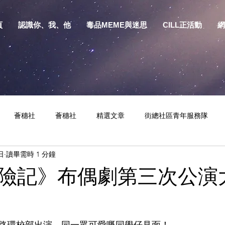
頁
認識你、我、他
毒品MEME與迷思
CILL正活動
網
薈穗社
薈穗社
精選文章
街總社區青年服務隊
日
讀畢需時 1 分鐘
相關資訊
預防物質濫用資源包
健康生活
S.Y.部落
險記》布偶劇第三次公演