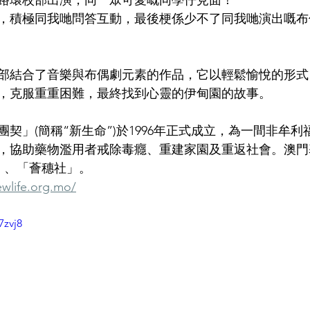
路環校部出演，同一眾可愛嘅同學仔見面！
，積極同我哋問答互動，最後梗係少不了同我哋演出嘅布
部結合了音樂與布偶劇元素的作品，它以輕鬆愉悅的形式
，克服重重困難，最終找到心靈的伊甸園的故事。
契」(簡稱“新生命”)於1996年正式成立，為一間非牟
，協助藥物濫用者戒除毒癮、重建家園及重返社會。澳門
落」、「薈穗社」。
wlife.org.mo/
7zvj8