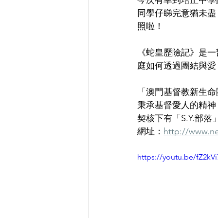
今次有幸到培正中學
同學仔睇完意猶未盡
照啦！
《蛇皇歷險記》是一
庭如何透過團結與愛
「澳門基督教新生命團
秉承基督愛人的精神
契核下有「S.Y.部
網址：
http://www.ne
https://youtu.be/fZ2kVi