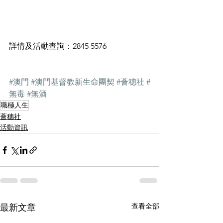
詳情及活動查詢：2845 5576
#澳門
#澳門基督教新生命團契
#薈穗社
#
無毒
#無酒
職極人生
薈穗社
活動資訊
查看全部
最新文章