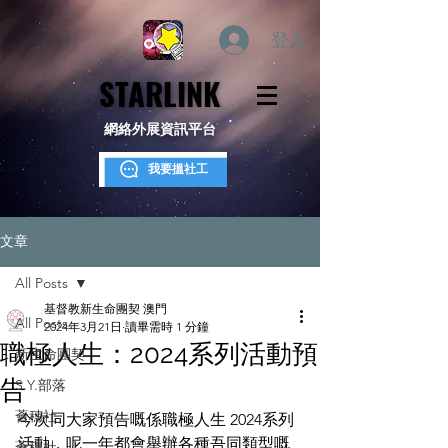
登入
STARLINK
STARLINK
網絡外展資訊平台
我要搵社工
文章
All Posts
基督教新生命團契 澳門
All Posts
2024年3月21日
讀畢需時 1 分鐘
職極人生：2024系列活動預
新生命團契
告
S.Y.部落
薈穗社
今次同大家預告嘅係職極人生 2024系列
活動，呢一年都會舉辦各種吾同類型嘅
薈穗社