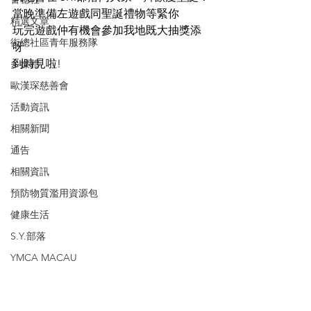
當晚準備左遊戲同聖誕禮物等緊你
精選文章
玩完遊戲仲有機會參加我地既大抽獎添
街總社區青年服務隊
呀
到時見啦!
多媒體
歐漢琛慈善會
活動資訊
相關新聞
通告
相關資訊
預防物質濫用資源包
健康生活
S.Y.部落
YMCA MACAU