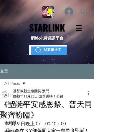
登入
STARLINK
STARLINK
網絡外展資訊平台
我要搵社工
文章
All Posts
基督教新生命團契 澳門
All Posts
2022年11月23日
讀畢需時 1 分鐘
《聖誔平安感恩祭、普天同
新生命團契
聚齊盼臨》
S.Y.部落
薈穗社
12 月 9 日晚上 07：00-10：00
我地會在 S.Y.部落同大家一齊歡度聖誕！
薈穗社