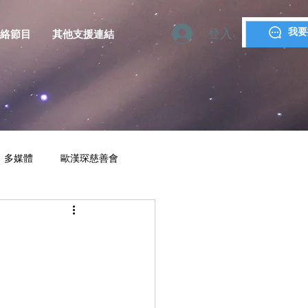
登入
我要
絡節目
其他支援連結
多媒體
歐漢琛慈善會
YMCA MACAU