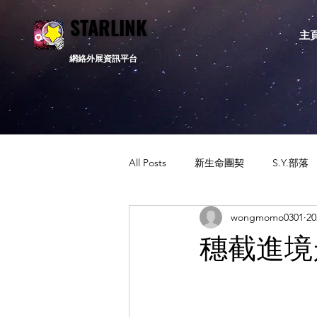
STARLINK
STARLINK
主
網絡外展資訊平台
All Posts
新生命團契
S.Y.部落
wongmomo0301
2
活動資訊
相關新聞
通告
穗截進境