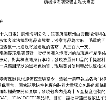
穗機場海關查獲走私大麻案
麻
宗旅客違法攜帶毒品進境案，涉案毒品為大麻、毛重約四
道查獲一批違規寄遞進境的雪茄，共三百六十支。
嫌疑。對其檢查隨身行李時，發現放置日用品的手提塑料
一塊橢圓形狀的黑褐色物質，現場關員使用毒品快速檢測
圖像異常。圖像顯示快件包裹內裝着大量獨立包裝的細條
隨即攔截並開箱查驗，發現包裹內是為十五盒整盒包裝的
IBA”、“DAVIDOFF”等品牌。目前，該批雪茄已被依法