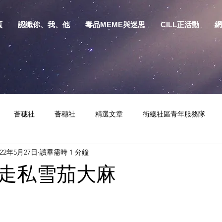
頁
認識你、我、他
毒品MEME與迷思
CILL正活動
網
薈穗社
薈穗社
精選文章
街總社區青年服務隊
022年5月27日
讀畢需時 1 分鐘
相關資訊
預防物質濫用資源包
健康生活
S.Y.部落
走私雪茄大麻