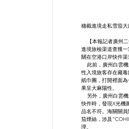
穗截進境走私雪茄大
    【本報記者廣州二十六日電】廣州海關公佈，該關所屬廣州白雲機場海關在空港口岸近日在
進境旅檢渠道查獲一
關在空港口岸快件渠
    此前，廣州白雲機場海關現場關員對一架從美洲入境廣州的航班進行精準佈控，鎖定一名男
性入境旅客存在藏毒
紙巾團，打開裡面為
果呈大麻陽性。
    另外，廣州白雲機場海關關員根據佈控查驗指令，查驗一票申報品名為“休閒牛皮鞋”的進境
快件時，發現X光機
品名不符。海關關員
茄煙絲，涉及“COH
理。