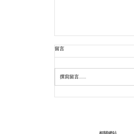
留言
撰寫留言......
六旬菲婦涉向同鄉售冰毒被捕
​相關網站