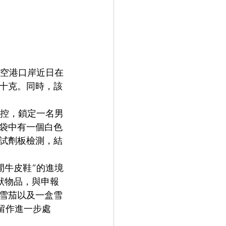
十克。同時，該
袋中有一個白色
試劑板檢測，結
狀物品，與申報
雪茄以及一盒雪
扣留作進一步處