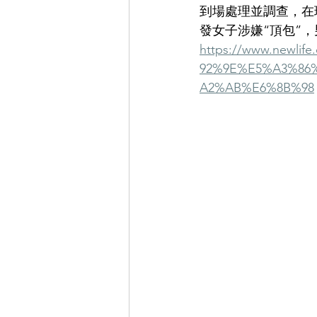
到場處理並調查，在
發女子涉嫌“頂包”
https://www.newl
92%9E%E5%A3%86
A2%AB%E6%8B%98