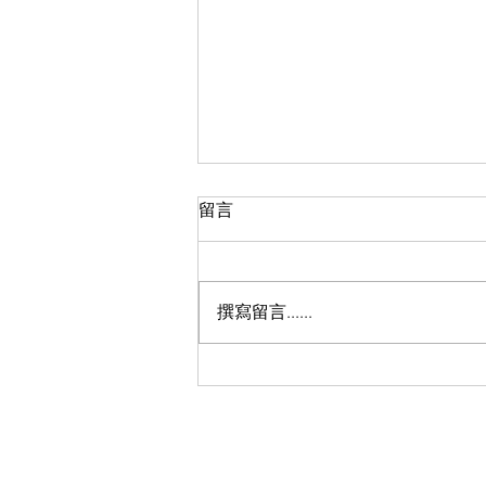
留言
撰寫留言......
《解癮・我在》紀錄片首映禮