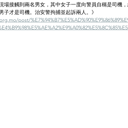
現場接觸到兩名男女，其中女子一度向警員自稱是司機，
，男子才是司機。治安警拘捕並起訴兩人。》
ife.org.mo/post/%E7%94%B7%E5%AD%90%E9%86%89
%E4%B9%98%E5%AE%A2%E9%A0%82%E5%8C%85%E