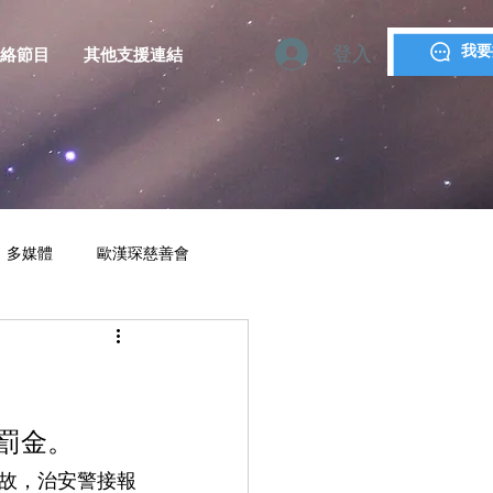
登入
我要
絡節目
其他支援連結
多媒體
歐漢琛慈善會
YMCA MACAU
罰金。
故，治安警接報