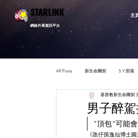
STARLINK
STARLINK
主
網絡外展資訊平台
All Posts
新生命團契
S.Y.部落
基督教新生命團契 
活動資訊
相關新聞
通告
男子醉駕
"頂包"可能
《氹仔孫逸仙博士圓