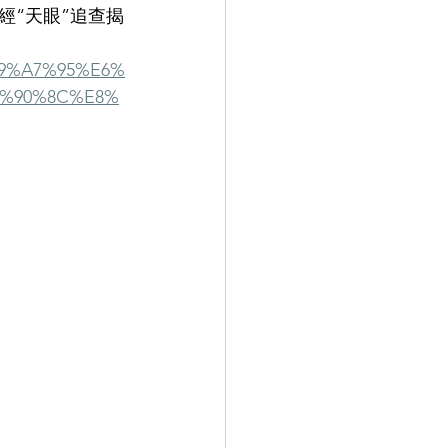
經“天眼”追查揭
%E9%A7%95%E6%
5%90%8C%E8%