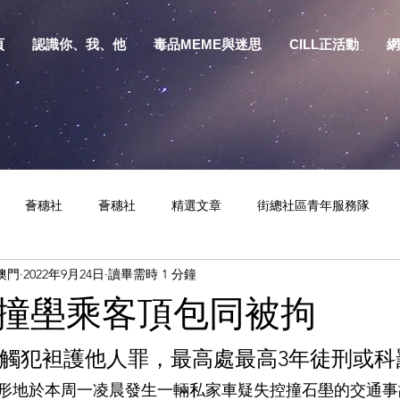
頁
認識你、我、他
毒品MEME與迷思
CILL正活動
網
薈穗社
薈穗社
精選文章
街總社區青年服務隊
澳門
2022年9月24日
讀畢需時 1 分鐘
相關資訊
預防物質濫用資源包
健康生活
S.Y.部落
撞壆乘客頂包同被拘
會觸犯袒護他人罪，最高處最高3年徒刑或科
形地於本周一凌晨發生一輛私家車疑失控撞石壆的交通事