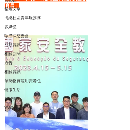
育展；
精選文章
街總社區青年服務隊
多媒體
歐漢琛慈善會
活動資訊
相關新聞
通告
相關資訊
預防物質濫用資源包
健康生活
S.Y.部落
YMCA MACAU