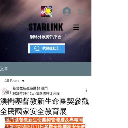
登入
STARLINK
STARLINK
網絡外展資訊平台
我要搵社工
文章
All Posts
基督教新生命團契 澳門
All Posts
2023年5月12日
讀畢需時 2 分鐘
澳門基督教新生命團契參觀
新生命團契
全民國家安全教育展
S.Y.部落
薈穗社
澳門基督教新生命團契管理層及專職同
工於2023年5月11日參觀全民國家安全教
薈穗社