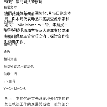
轉截：澳門司法警察局
精選文章
澳門基督教新生命團契於5月16日到訪本
街總社區青年服務隊
局，與本局代表毒品罪案調查處李家和
多媒體
處長、João Monteiro主管、李瀚妮主
歐漢琛慈善會
管、何棣明職務主管及大廈罪案預防組
林振輝職務主管會晤交流，探討合作推
活動資訊
動禁毒工作。
相關新聞
通告
相關資訊
預防物質濫用資源包
健康生活
S.Y.部落
YMCA MACAU
會上，本局代表首先系統地介紹本局在
禁毒執法工作的進展與成效，並詳細分