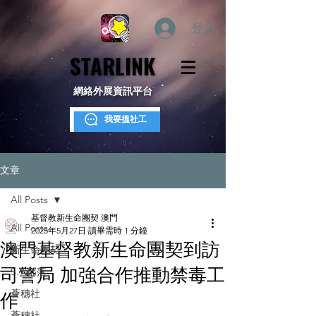
登入
STARLINK
STARLINK
網絡外展資訊平台
我要搵社工
文章
All Posts
基督教新生命團契 澳門
All Posts
2025年5月27日
讀畢需時 1 分鐘
澳門基督教新生命團契到訪
新生命團契
司警局 加強合作推動禁毒工
S.Y.部落
薈穗社
作
薈穗社