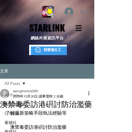
登入
STARLINK
STARLINK
網絡外展資訊平台
我要搵社工
文章
All Posts
wongmomo0301
All Posts
2025年10月30日
讀畢需時 2 分鐘
澳禁毒委訪港硏討防治濫藥
新生命團契
了解最新策略手段執法經驗等
S.Y.部落
薈穗社
    澳禁毒委訪港硏討防治濫藥
薈穗社