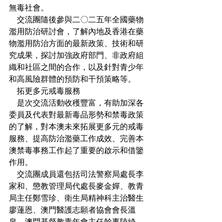
無毒社會。
    交流團隨後參與二〇二五年全國藥物
濫用防治研討會，了解內地及香港在藥
物濫用防治方面的最新政策、技術和研
究成果，探討加強政府部門、非政府組
織和社區之間的合作，以及針對青少年
和高風險群體的預防和干預策略等。
    拓更多元戒毒服務
    是次交流活動收穫豐富，有助加深各
委員及代表對最新毒品形勢和禁毒政策
的了解，對本澳未來拓展更多元的戒毒
服務、提高防治濫藥工作成效、完善本
澳禁毒事務工作起了重要的啟示和借鑒
作用。
    交流團成員還包括司法警察局處長李
家和、懲教管理局代處長麥金嬋、教青
局主任鄭雪珍、衛生局精神科主治醫生
廖蓮恩、澳門醫護志願者協會會長溫
泉、澳門基督教青年會主任幹事陸綺