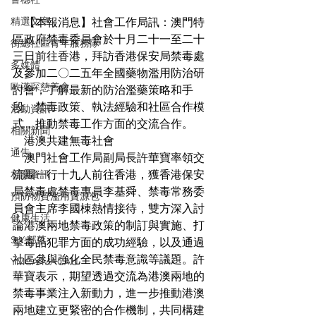
精選文章
    【本報消息】社會工作局訊：澳門特
區政府禁毒委員會於十月二十一至二十
街總社區青年服務隊
三日前往香港，拜訪香港保安局禁毒處
多媒體
及參加二〇二五年全國藥物濫用防治研
歐漢琛慈善會
討會，了解最新的防治濫藥策略和手
段、禁毒政策、執法經驗和社區合作模
活動資訊
式，推動禁毒工作方面的交流合作。
相關新聞
    港澳共建無毒社會
通告
    澳門社會工作局副局長許華寶率領交
相關資訊
流團一行十九人前往香港，獲香港保安
局禁毒處禁毒專員李基舜、禁毒常務委
預防物質濫用資源包
員會主席李國棟熱情接待，雙方深入討
健康生活
論港澳兩地禁毒政策的制訂與實施、打
S.Y.部落
擊毒品犯罪方面的成功經驗，以及通過
社區參與強化全民禁毒意識等議題。許
YMCA MACAU
華寶表示，期望透過交流為港澳兩地的
禁毒事業注入新動力，進一步推動港澳
兩地建立更緊密的合作機制，共同構建