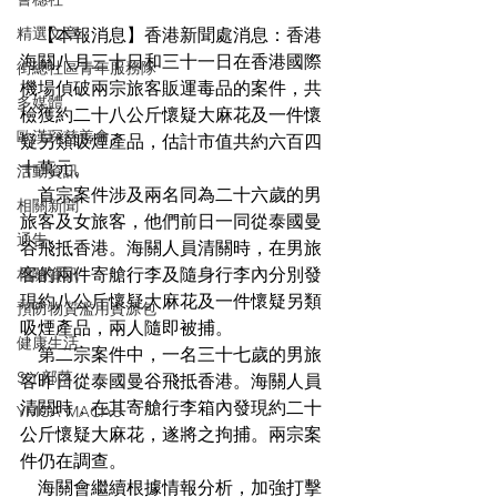
精選文章
    【本報消息】香港新聞處消息：香港
海關八月三十日和三十一日在香港國際
街總社區青年服務隊
機場偵破兩宗旅客販運毒品的案件，共
多媒體
檢獲約二十八公斤懷疑大麻花及一件懷
歐漢琛慈善會
疑另類吸煙產品，估計市值共約六百四
十萬元。
活動資訊
    首宗案件涉及兩名同為二十六歲的男
相關新聞
旅客及女旅客，他們前日一同從泰國曼
通告
谷飛抵香港。海關人員清關時，在男旅
相關資訊
客的兩件寄艙行李及隨身行李內分別發
現約八公斤懷疑大麻花及一件懷疑另類
預防物質濫用資源包
吸煙產品，兩人隨即被捕。
健康生活
    第二宗案件中，一名三十七歲的男旅
S.Y.部落
客昨日從泰國曼谷飛抵香港。海關人員
清關時，在其寄艙行李箱內發現約二十
YMCA MACAU
公斤懷疑大麻花，遂將之拘捕。兩宗案
件仍在調查。
    海關會繼續根據情報分析，加強打擊