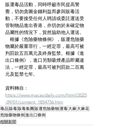
販運毒品活動，同時呼籲市民提高警
覺，切勿貪圖金錢利益而參與販毒活
動，不要接受任何人聘請或委託運送受
管制物品進出香港，亦切勿於未確定物
品屬性的情況下，貿然協助他人運送。
    根據《危險藥物條例》，販運危險藥
物屬於嚴重罪行，一經定罪，最高可被
判罰款五百萬元及終身監禁。根據《進
出口條例》，進口另類吸煙產品即屬違
法，一經定罪，最高可被判罰款二百萬
元及監禁七年。
資料轉自：
https://www.macaodaily.com/html/2025
-09/01/content_1854756.htm
毒品
販毒
販毒集團
販運危險藥物
運毒
大麻
大麻花
危險藥物條例
進出口條例
相關新聞