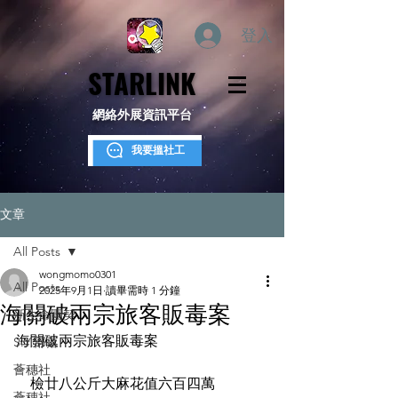
登入
STARLINK
STARLINK
網絡外展資訊平台
我要搵社工
文章
All Posts
wongmomo0301
All Posts
2025年9月1日
讀畢需時 1 分鐘
海關破兩宗旅客販毒案
新生命團契
海關破兩宗旅客販毒案
S.Y.部落
薈穗社
    檢廿八公斤大麻花值六百四萬
薈穗社