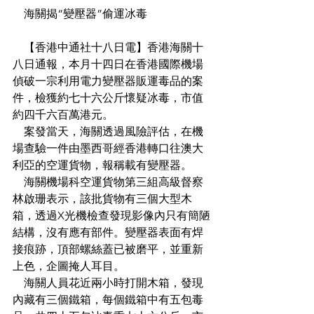
    海關揭“變壓器”偷運冰毒
    【香港中通社十八日電】香港海關十
八日通報，本月十四日在香港國際機場
偵破一宗利用電力變壓器販運毒品的案
件，檢獲約七十六公斤懷疑冰毒，市值
約四千六百萬港元。
    案發當天，海關透過風險評估，在機
場查驗一件由墨西哥經香港轉口往澳大
利亞的空運貨物，報稱載有變壓器。
    海關機場科空運貨物第三組高級督察
林啟珊表示，該批貨物有三個大型木
箱，透過X光機檢查發現影像內只有簡陋
結構，沒有應有部件。變壓器表面有焊
接痕跡，頂部螺絲蓋已被磨平，並重新
上色，企圖掩人耳目。
    海關人員花近兩小時打開木箱，發現
內藏有三個鐵箱，每個鐵箱中有五包毒