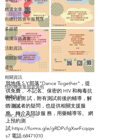
精選文章
街總社區青年服務隊
多媒體
歐漢琛慈善會
活動資訊
相關新聞
通告
相關資訊
我地係 S.Y.部落"Dance Together"，提
預防物質濫用資源包
供免費 、不記名、保密的 HIV 和梅毒抗
健康生活
體快速測 試，附有測試前後的輔導，解
答測試者的疑問，也提供相關支援服
S.Y.部落
務、轉介及陪診服 務，用藥輔導等。 網
YMCA MACAU
上預約測
試:https://forms.gle/gRDPcfgXwrFcqqw
s7 電話:68471010 