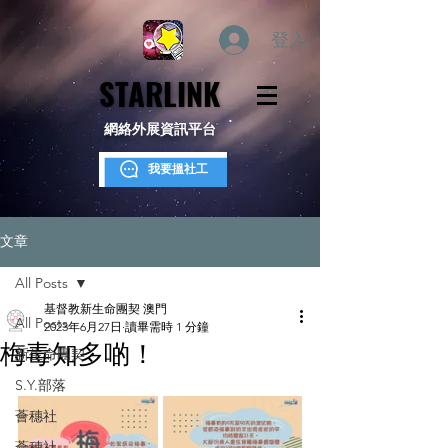
登入
STARLINK
STARLINK
網絡外展資訊平台
我要搵社工
文章
All Posts
基督教新生命團契 澳門
All Posts
2023年6月27日
讀畢需時 1 分鐘
梅毒知多啲！
新生命團契
S.Y.部落
薈穗社
薈穗社