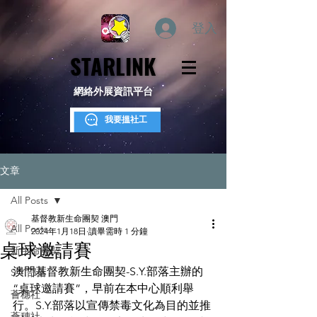
登入
STARLINK
STARLINK
網絡外展資訊平台
我要搵社工
文章
All Posts
基督教新生命團契 澳門
All Posts
2024年1月18日
讀畢需時 1 分鐘
桌球邀請賽
新生命團契
澳門基督教新生命團契-S.Y.部落主辦的
S.Y.部落
“桌球邀請賽”，早前在本中心順利舉
薈穗社
行。S.Y.部落以宣傳禁毒文化為目的並推
薈穗社