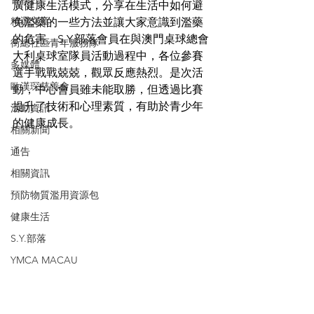
廣健康生活模式，分享在生活中如何避
精選文章
免濫藥的一些方法並讓大家意識到濫藥
的危害。S.Y.部落會員在與澳門桌球總會
街總社區青年服務隊
大利桌球室隊員活動過程中，各位參賽
多媒體
選手戰戰兢兢，觀眾反應熱烈。是次活
歐漢琛慈善會
動，中心會員雖未能取勝，但透過比賽
提升了技術和心理素質，有助於青少年
活動資訊
的健康成長。
相關新聞
通告
相關資訊
預防物質濫用資源包
健康生活
S.Y.部落
YMCA MACAU