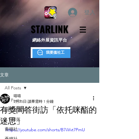
登入
STARLINK
STARLINK
網絡外展資訊平台
我要搵社工
文章
All Posts
嘻嘻
All Posts
2月25日
讀畢需時 1 分鐘
有獎問答街訪「依托咪酯的
新生命團契
迷思」
S.Y.部落
薈穗社
https://youtube.com/shorts/B7iiVvt7PmU
薈穗社