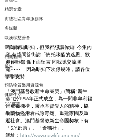
精選文章
街總社區青年服務隊
多媒體
歐漢琛慈善會
活動資訊
唔知你知唔知，但我都想講你知! 今集內
容:有獎問答街訪「依托咪酯的迷思」歡
相關新聞
迎你哋都 係下面留言 同我哋交流膠
通告
流⋯⋯     因為唔知下次係幾時，請各位
相關資訊
多多支持!
預防物質濫用資源包
「澳門基督教新生命團契」(簡稱“新生
健康生活
命”)於1996年正式成立，為一間非牟利福
S.Y.部落
音戒毒機構，秉承基督愛人的精神，協
助藥物濫用者戒除毒癮、重建家園及重
YMCA MACAU
返社會。澳門基督教新生命團契核下有
「S.Y.部落」、「薈穗社」。
網址：
http://www.newlife.org.mo/