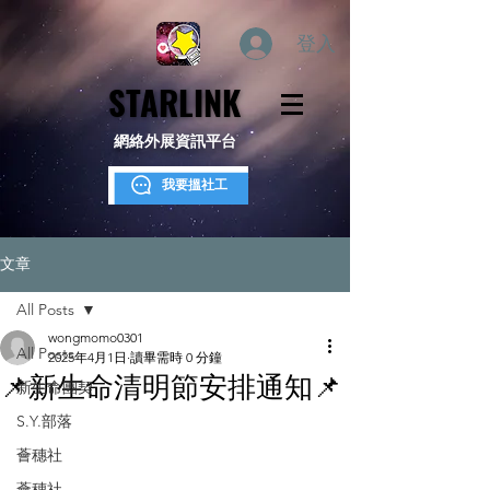
登入
STARLINK
STARLINK
網絡外展資訊平台
我要搵社工
文章
All Posts
wongmomo0301
All Posts
2025年4月1日
讀畢需時 0 分鐘
📌新生命清明節安排通知📌
新生命團契
S.Y.部落
薈穗社
薈穗社