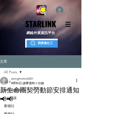
登入
STARLINK
STARLINK
網絡外展資訊平台
我要搵社工
文章
All Posts
wongmomo0301
All Posts
4月30日
讀畢需時 0 分鐘
新生命團契勞動節安排通知
新生命團契
📢📢
S.Y.部落
薈穗社
薈穗社