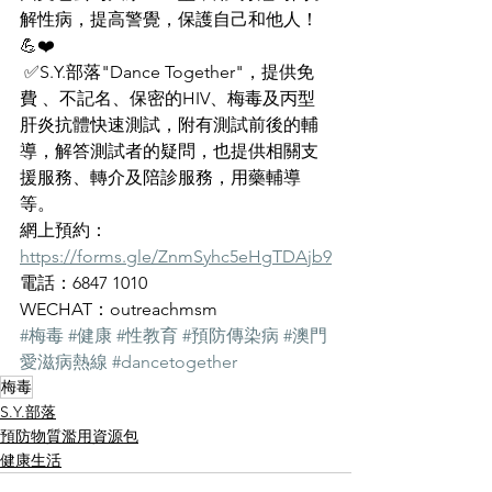
解性病，提高警覺，保護自己和他人！
💪❤️
 ✅S.Y.部落"Dance Together"，提供免
費 、不記名、保密的HIV、梅毒及丙型
肝炎抗體快速測試，附有測試前後的輔
導，解答測試者的疑問，也提供相關支
援服務、轉介及陪診服務，用藥輔導
等。
網上預約：
https://forms.gle/ZnmSyhc5eHgTDAjb9
電話：6847 1010 
WECHAT：outreachmsm
#梅毒
#健康
#性教育
#預防傳染病
#澳門
愛滋病熱線
#dancetogether
梅毒
S.Y.部落
預防物質濫用資源包
健康生活