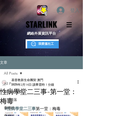
登入
STARLINK
STARLINK
網絡外展資訊平台
我要搵社工
文章
All Posts
基督教新生命團契 澳門
All Posts
2025年2月14日
讀畢需時 1 分鐘
性病學堂二三事-第一堂：
新生命團契
梅毒
S.Y.部落
薈穗社
#性病學堂二三事
第一堂：梅毒
薈穗社