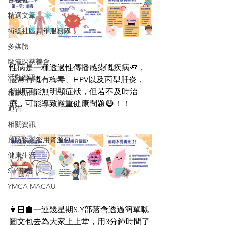
精選文章
街總社區青年服務隊
多媒體
歐漢琛慈善會
性病是一種透過性傳播感染嘅疾病🦠，
活動資訊
最常有嘅有梅毒、HPV以及丙型肝炎，
初期可能無明顯症狀，但若不及時治
相關新聞
療，可能導致嚴重健康問題😷！！
通告
相關資訊
預防物質濫用資源包
健康生活
S.Y.部落
YMCA MACAU
👨🏻‍🏫一連幾星期S.Y部落會透過簡單嘅
圖文包去為大家上上堂，用3分鐘時間了