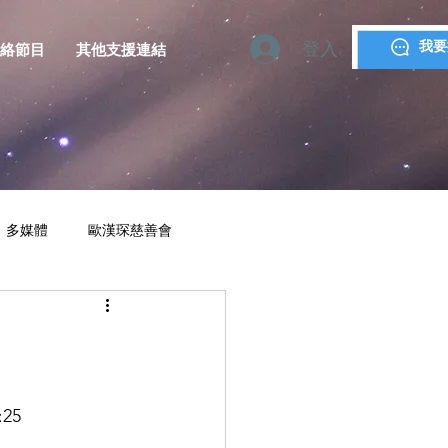
登入
我要
絡節目
其他支援連結
多媒體
歐漢琛慈善會
YMCA MACAU
25