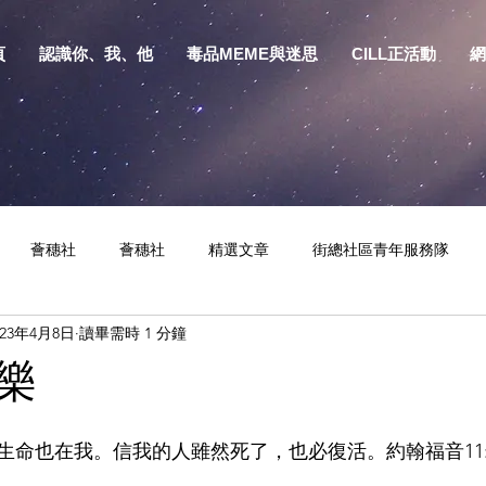
頁
認識你、我、他
毒品MEME與迷思
CILL正活動
網
薈穗社
薈穗社
精選文章
街總社區青年服務隊
023年4月8日
讀畢需時 1 分鐘
相關資訊
預防物質濫用資源包
健康生活
S.Y.部落
樂
生命也在我。信我的人雖然死了，也必復活。約翰福音11: