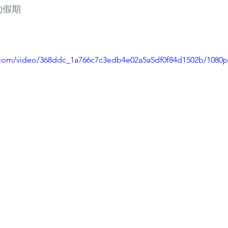
的假期
ic.com/video/368ddc_1a766c7c3edb4e02a5a5df0f84d1502b/1080