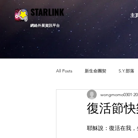
STARLINK
STARLINK
主
網絡外展資訊平台
All Posts
新生命團契
S.Y.部落
wongmomo0301
2
活動資訊
相關新聞
通告
復活節快
耶穌說：復活在我，