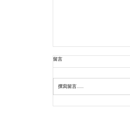
留言
撰寫留言......
《解癮・我在》紀錄片首映禮