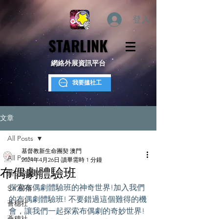
登入
STARLINK
STARLINK
網絡外展資訊平台
我要搵社工
文章
All Posts
基督教新生命團契 澳門
All Posts
2024年4月26日
讀畢需時 1 分鐘
布偶劇體驗班
新生命團契
探索布偶劇體驗班的神奇世界!加入我們
S.Y.部落
的布偶劇體驗班! 不要錯過這個難得的機
薈穗社
會，讓我們一起探索布偶劇的奇妙世界!
薈穗社