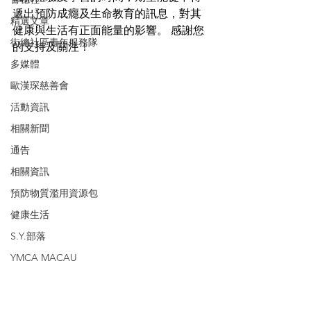
遞出預防成癮及生命教育的訊息，對其
精選文章
健康與生活有正面能量的影響。 感謝您
街總社區青年服務隊
的支持及關注！
多媒體
歐漢琛慈善會
活動資訊
相關新聞
通告
相關資訊
預防物質濫用資源包
健康生活
S.Y.部落
YMCA MACAU