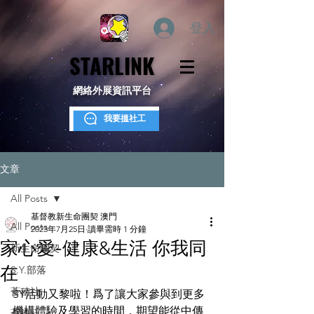
登入
STARLINK
STARLINK
網絡外展資訊平台
我要搵社工
文章
All Posts
基督教新生命團契 澳門
All Posts
2023年7月25日
讀畢需時 1 分鐘
家心愛-健康&生活 你我同
新生命團契
在
S.Y.部落
薈穗社
SY活動又黎啦！爲了讓大家參與到更多
機構體驗及學習的時間，期望能從中傳
薈穗社