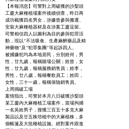
【本報消息】司警對上周破獲的沙梨頭
工廈大麻種植場案件後續偵查，昨日再
成功截獲四名男女，涉嫌曾參與搬運、
安裝大麻種植器材及在涉案工廈逗留。
司警相信四人以圖利為目的參與犯罪活
動，現以“不法吸食、生產麻醉藥品及精
神藥物”及“犯罪集團”等起訴四人。
被捕嫌犯均為本地居民，分別姓何，男
性，廿九歲，報稱賭場公關；姓曾，女
性，廿九歲，報稱服務銷售員；姓李，
男性，廿八歲，報稱餐飲員工；姓田，
女性，三十一歲，報稱保險銷售員。
上周搗破工場
案情指出，司警於本月八日破獲沙梨頭
某工廈內大麻種植工場案件，當場拘捕
一名吳姓男子，搜獲三百五十多克大麻
製品以及廿五株培植中的大麻植株，多
個帳篷及大批種植設施。經對案件跟進