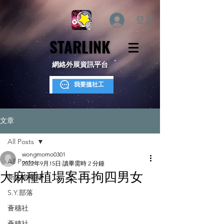
登入
STARLINK
STARLINK
網絡外展資訊平台
我要搵社工
文章
All Posts
wongmomo0301
All Posts
2022年9月15日
讀畢需時 2 分鐘
大麻種植場案再拘四男女
新生命團契
S.Y.部落
薈穗社
薈穗社