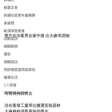
精選文章
街總社區青年服務隊
多媒體
歐漢琛慈善會
警方在涉案男女家中搜 出大麻等證物
活動資訊
相關新聞
通告
相關資訊
預防物質濫用資源包
健康生活
S.Y.部落
YMCA MACAU
司警再拘四男女
涉在案發工廈單位搬運安裝器材
大麻種植場案再拘四男女