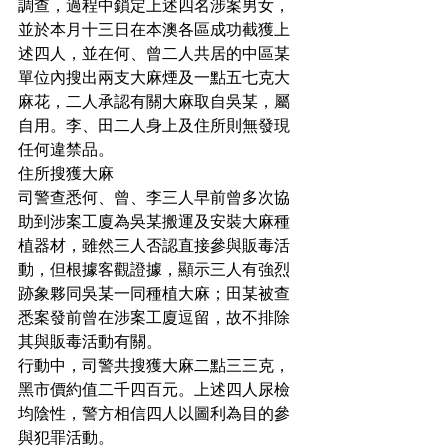
調查，過程中鎖定上述四名涉案男女，
並於本月十三日在本澳各區成功截獲上
述四人，並在何、曾二人共居的中區某
單位內搜出兩支大麻煙及一點五七克大
麻花，二人承認有關大麻取自吳某，屬
自用。李、田二人身上及住所則無發現
任何違禁品。
住所搜獲大麻
司警查悉何、曾、李三人早前曾多次協
助到涉案工廈為吳某搬運及安裝大麻種
植器材，雖然三人否認直接參與販毒活
動，但根據客觀證據，顯示三人有強烈
跡象夥同吳某一同種植大麻；田某被查
悉案發前曾在涉案工廈逗留，故不排除
其與販毒活動有關。
行動中，司警共搜獲大麻二點三三克，
黑市價約值二千四百元。上述四人尿檢
均陰性，警方相信四人以圖利為目的參
與犯罪活動。