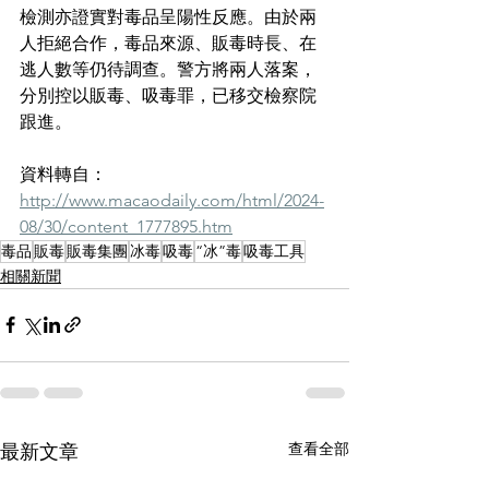
檢測亦證實對毒品呈陽性反應。由於兩
人拒絕合作，毒品來源、販毒時長、在
逃人數等仍待調查。警方將兩人落案，
分別控以販毒、吸毒罪，已移交檢察院
跟進。
資料轉自：
http://www.macaodaily.com/html/2024-
08/30/content_1777895.htm
毒品
販毒
販毒集團
冰毒
吸毒
“冰”毒
吸毒工具
相關新聞
查看全部
最新文章