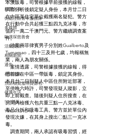
本澳販毒，司警根據早前接獲的線報，
精選文章
調查分析後鎖定疑人身份，本月廿二日
在中區某住宅單位截獲兩名疑犯。警方
街總社區青年服務隊
在行動中合共起獲三點四九克冰毒，市
多媒體
值約一萬二千澳門元。警方繼續調查案
歐漢琛慈善會
件。
    涉案兩菲律賓男子分別姓Gualberto及
活動資訊
Tumamao，四十三及卅七歲，均報稱無
相關新聞
業，兩人為朋友關係。
通告
    案情透露，司警根據接獲的線報，得
相關資訊
悉首嫌在中區一帶販毒，鎖定其身份。
本月廿二日到疑人中區住所附近部署，
預防物質濫用資源包
至傍晚六時許，司警發現疑人蹤影，立
健康生活
即上前截查。隨後到疑人住所搜查，在
S.Y.部落
房間內檢獲六包共重三點一八克冰毒、
毒品分拆和吸毒工具。警方並於單位內
YMCA MACAU
發現次嫌，在其身上搜出〇點三一克冰
毒。
    調查期間，兩人承認有吸毒習慣，經