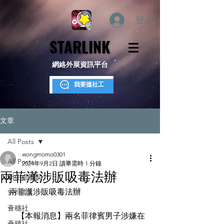
登入
STARLINK
STARLINK
網絡外展資訊平台
我要搵社工
文章
All Posts
wongmomo0301
All Posts
2024年9月2日
讀畢需時 1 分鐘
兩菲漢涉販吸毒法辦
新生命團契
兩菲漢涉販吸毒法辦
S.Y.部落
薈穗社
    【本報消息】兩名菲律賓男子涉嫌在
薈穗社