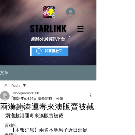
登入
STARLINK
STARLINK
網絡外展資訊平台
我要搵社工
文章
All Posts
wongmomo0301
All Posts
2024年6月24日
讀畢需時 1 分鐘
兩漢赴港運毒來澳販賣被截
新生命團契
兩漢赴港運毒來澳販賣被截
S.Y.部落
薈穗社
    【本報消息】兩名本地男子近日涉從
薈穗社