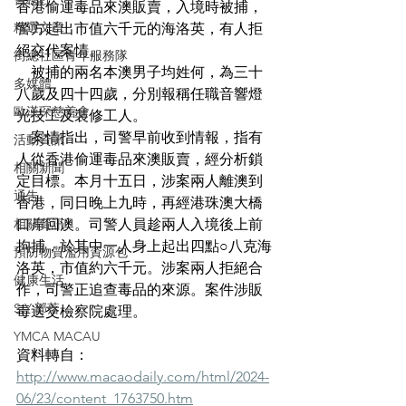
香港偷運毒品來澳販賣，入境時被捕，
精選文章
警方起出市值六千元的海洛英，有人拒
絕交代案情。
街總社區青年服務隊
    被捕的兩名本澳男子均姓何，為三十
多媒體
八歲及四十四歲，分別報稱任職音響燈
歐漢琛慈善會
光技工及裝修工人。
    案情指出，司警早前收到情報，指有
活動資訊
人從香港偷運毒品來澳販賣，經分析鎖
相關新聞
定目標。本月十五日，涉案兩人離澳到
通告
香港，同日晚上九時，再經港珠澳大橋
相關資訊
口岸回澳。司警人員趁兩人入境後上前
拘捕，於其中一人身上起出四點○八克海
預防物質濫用資源包
洛英，市值約六千元。涉案兩人拒絕合
健康生活
作，司警正追查毒品的來源。案件涉販
S.Y.部落
毒送交檢察院處理。
YMCA MACAU
資料轉自：
http://www.macaodaily.com/html/2024-
06/23/content_1763750.htm