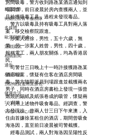
房間吸毒，警方收到路氹某酒店通知到
精選文章
場調查，前日凌晨於房內查獲兩人，並
且檢獲吸毒工具，過程未發現毒品。
街總社區青年服務隊
    警方以吸毒及持有吸毒工具對兩人落
多媒體
案，移交檢察院跟進。
歐漢琛慈善會
    涉案人姓徐，男性，五十六歲，無
業；另一涉案人姓曾，男性，四十歲，
活動資訊
報稱電工，兩人朋友關係，均為香港居
相關新聞
民。
通告
    司警廿三日晚上十一時許接獲路氹某
相關資訊
酒店報案，懷疑有住客在酒店房間吸
毒，警方隨即派員到場跟進並截獲兩名
預防物質濫用資源包
男子，同時在酒店房書枱上發現一張曾
健康生活
燃燒的錫紙及紙張卷成的吸管，懷疑兩
S.Y.部落
人利用上述物件吸食毒品。經調查，警
方發現徐、曾兩人廿三日下午來澳，入
YMCA MACAU
住由首嫌徐某租住的酒店，期間曾吸食
海洛因，直至前日凌晨被司警截獲。
    經毒品測試，兩人對海洛因呈陽性反