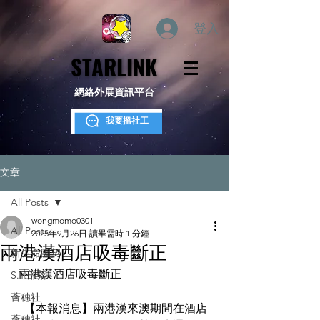
登入
STARLINK
STARLINK
網絡外展資訊平台
我要搵社工
文章
All Posts
wongmomo0301
All Posts
2025年9月26日
讀畢需時 1 分鐘
兩港漢酒店吸毒斷正
新生命團契
  兩港漢酒店吸毒斷正
S.Y.部落
薈穗社
    【本報消息】兩港漢來澳期間在酒店
薈穗社