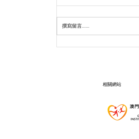
撰寫留言......
六旬菲婦涉向同鄉售冰毒被捕
​相關網站