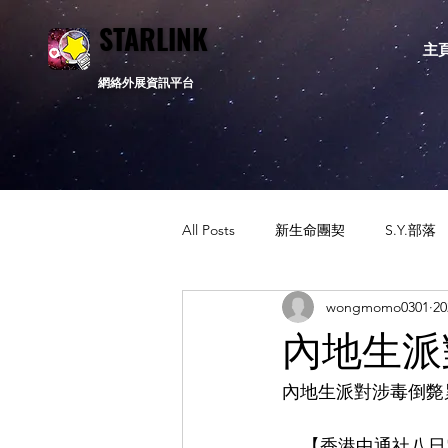
STARLINK
STARLINK
主
網絡外展資訊平台
All Posts
新生命團契
S.Y.部落
wongmomo0301
2
活動資訊
相關新聞
通告
內地生派
內地生派對涉毒倒斃
    【香港中通