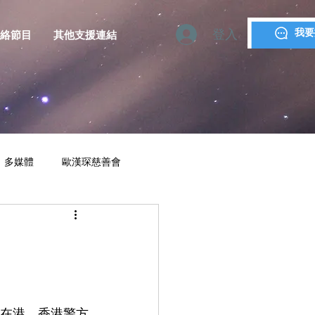
登入
我要
絡節目
其他支援連結
多媒體
歐漢琛慈善會
YMCA MACAU
斃在港。香港警方