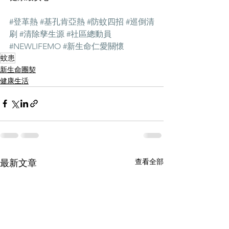
#登革熱
#基孔肯亞熱
#防蚊四招
#巡倒清
刷
#清除孳生源
#社區總動員
#NEWLIFEMO
#新生命仁愛關懷
蚊患
新生命團契
健康生活
查看全部
最新文章