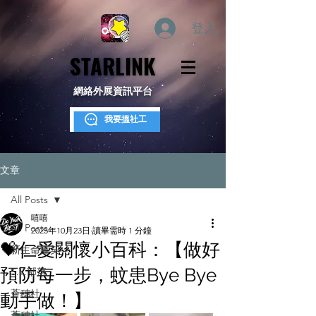
登入
STARLINK
STARLINK
網絡外展資訊平台
我要搵社工
文章
All Posts
嘻嘻
All Posts
2025年10月23日
讀畢需時 1 分鐘
💝仁愛關懷小百科：【做好
新生命團契
預防每一步，蚊患Bye Bye
S.Y.部落
薈穗社
動手做！】
薈穗社