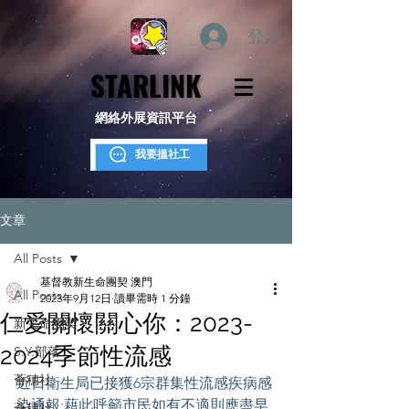
登入
STARLINK
STARLINK
網絡外展資訊平台
我要搵社工
文章
All Posts
基督教新生命團契 澳門
All Posts
2023年9月12日
讀畢需時 1 分鐘
仁愛關懷關心你：2023-
新生命團契
2024季節性流感
S.Y.部落
薈穗社
近日衛生局已接獲6宗群集性流感疾病感
染通報;藉此呼籲市民如有不適則應盡早
薈穗社