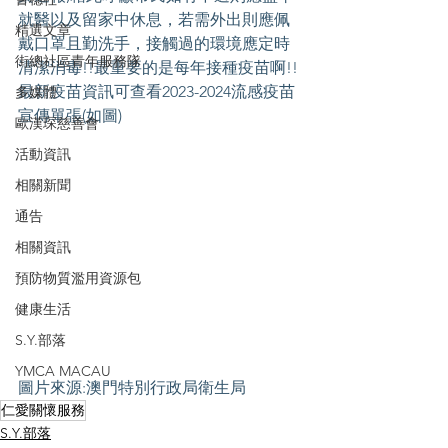
就醫以及留家中休息，若需外出則應佩
精選文章
戴口罩且勤洗手，接觸過的環境應定時
街總社區青年服務隊
清潔消毒!!最重要的是每年接種疫苗啊!!
最新疫苗資訊可查看2023-2024流感疫苗
多媒體
宣傳單張(如圖)
歐漢琛慈善會
活動資訊
相關新聞
通告
相關資訊
預防物質濫用資源包
健康生活
S.Y.部落
YMCA MACAU
圖片來源:澳門特別行政局衛生局 
仁愛關懷服務
S.Y.部落