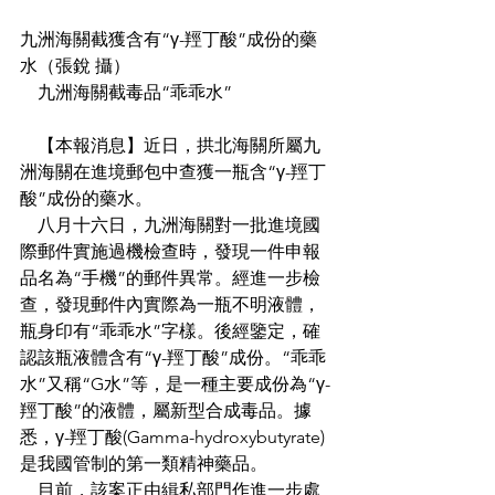
九洲海關截獲含有“γ-羥丁酸”成份的藥
水（張銳 攝）
    九洲海關截毒品“乖乖水”
    【本報消息】近日，拱北海關所屬九
洲海關在進境郵包中查獲一瓶含“γ-羥丁
酸”成份的藥水。
    八月十六日，九洲海關對一批進境國
際郵件實施過機檢查時，發現一件申報
品名為“手機”的郵件異常。經進一步檢
查，發現郵件內實際為一瓶不明液體，
瓶身印有“乖乖水”字樣。後經鑒定，確
認該瓶液體含有“γ-羥丁酸”成份。“乖乖
水”又稱“G水”等，是一種主要成份為“γ-
羥丁酸”的液體，屬新型合成毒品。據
悉，γ-羥丁酸(Gamma-hydroxybutyrate)
是我國管制的第一類精神藥品。
    目前，該案正由緝私部門作進一步處