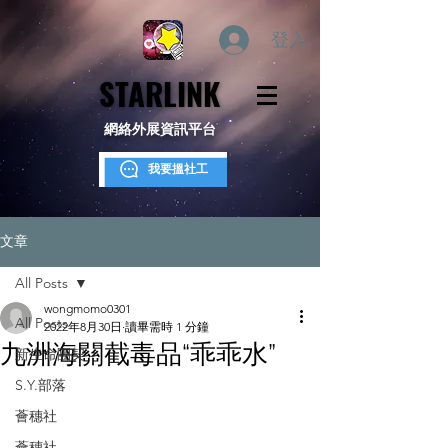
登入
STARLINK
STARLINK
網絡外展資訊平台
我要搵社工
文章
All Posts
wongmomo0301
All Posts
2022年8月30日
讀畢需時 1 分鐘
九洲海關截毒品“乖乖水”
新生命團契
S.Y.部落
薈穗社
薈穗社