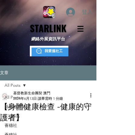
登入
STARLINK
STARLINK
網絡外展資訊平台
我要搵社工
文章
All Posts
基督教新生命團契 澳門
All Posts
2024年6月13日
讀畢需時 1 分鐘
【身體健康檢查 -健康的守
新生命團契
護者】
S.Y.部落
薈穗社
薈穗社